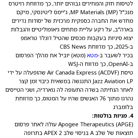
לטיסות חזק והמחירים גבוהים יותר, כך מדווחת רויטרס
מנכ"ל MP Materials
MP
(
), ג'יימס ליטינסקי, מיקם
מחדש את החברה כספקית מרכזית של יסודות נדירים
בארה"ב, על רקע עליית מתחים גיאופוליטיים והגבלות
יצוא סיניות בעקבות מכסים שהטיל דונלד טראמפ
ב‑2025, כך מדווחת CBS News
בכיר לשעבר ב‑
מטא
(מטא)
יוביל את מהלך הפרסום
ב‑OpenAI, כך מדווח ה‑WSJ
טיסת Air Canada Express
ACDVF
(
) שהופעלה על ידי
Jazz Aviation LP התנגשה במשאית כיבוי זמן קצר
לאחר הנחיתה בשדה התעופה לה גוארדיה, ושני הטייסים
נהרגו מתוך 76 האנשים שהיו על המטוס, כך מדווחת
בלומברג
4. מניות בולטות:
) עולה לאחר
APGE
(
Apogee Therapeutics
פרסום
תוצאות
של שלב A בניסוי שלב 2 APEX בתרופה