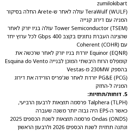
zumilokibart
) עולה לאחר ש‑Arete
WULF
(
TeraWulf
החלה בסיקור
המניה עם דירוג קנייה
TSEM
(
Tower Semiconductor
) עולה בניו יורק לאחר
שהציגה העברת נתונים בקצב 400 Gbps לכל ערוץ
יחד
עם Coherent
(COHR)
EQNR
(
Equinor
) יורדת בניו יורק לאחר שרכשה את
קומפלס הרוח היבשתי המוכן לבנייה
Esquina do Vento
בהספק 230MW
מ‑Vestas
) יורדת לאחר שג'פריס
PCG
(
PG&E
הורידה את דירוג
המניה ל‑החזק
5. דוחות/תחזיות:
)
TLPH
(
Talphera
פרסמה תוצאות לרבעון הרביעי
,
כאשר ה‑EPS היה גבוה יותר משנה שעברה
)
ONDS
(
Ondas
פרסמה תוצאות לשנת הכספים 2025
ונתנה תחזית לשנת הכספים 2026 ולרבעון הראשון