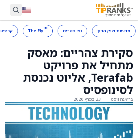
™
חדשות שוק ההון
וול סטריט
The Fly
קריפטו
סקירת צהריים: מאסק
מתחיל את פרויקט
Terafab, אליוט נכנסת
לסינופסיס
בריאנה ווסט
23 במרץ 2026