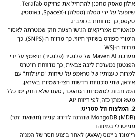
אילון מאסק מתכנן להתחיל את פרויקט Terafab,
שיופעל על ידי טסלה
(
טסלה
) ו‑SpaceX, באוסטין,
טקסס, כך מדווחת
בלומברג
סנאטורים אמריקאים הגישו הצעת חוק שמטרתה לאסור
הימורי ספורט בשווקי חיזוי, כך מדווח ה‑
(
SNPS
), כך
מדווח ה‑
WSJ
מערכת Maven AI של פלנטיר
(
פלנטיר
) תיאמץ על ידי
הפנטגון כמערכת ליבה צבאית, כך מדווחת
רויטרס
למרות טענותיו של טראמפ על שיחות "מועילות" עם
איראן, שתי סוכנויות חדשות חצי‑רשמיות באיראן,
המקורבות למשמרות המהפכה, טענו שלא התקיימו כלל
משא ומתן כזה,
לפי דיווח AP
2. המלצות וול סטריט:
)
MDB
(
MongoDB
שודרגה
לדירוג קנייה (תשואת יתר)
מנייטרלי במיזוהו
ריימונד ג'יימס
(AVAV)
לאחר ביצוע חסר של המניה