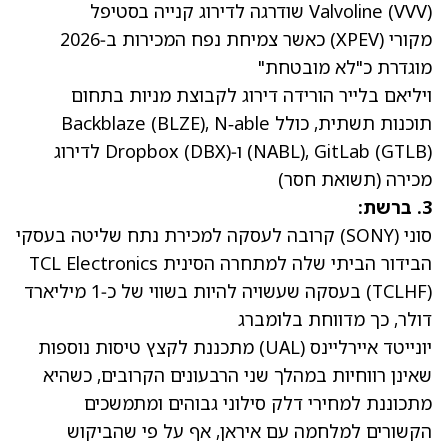
)
VVV
(
Valvoline
שודרגה
לדירוג קנייה בסטיפל
מקורי
(XPEV)
כאשר צמיחת נפח המכירות ב‑2026
מוגדרת כ"לא מובטחת"
ויליאם בלייר
הורידה דירוג
לקבוצת מניות בתחום
תוכנות תשתית, כולל Backblaze
), N‑able
BLZE
(
) ו‑Dropbox
GTLB
(
), GitLab
NABL
(
DBX
(
) לדירוג
מכירה (תשואת חסר)
3. ברשת:
סוני
(
SONY
) קרובה לעסקה למכירת נתח שליטה בעסקי
הבידור הביתי שלה למתחרה הסינית TCL Electronics
TCLHF
(
) בעסקה שעשויה להיות בשווי של כ‑1 מיליארד
דולר, כך מדווחת בלומברג
יונייטד איירליינס
(
UAL
) מתכננת לקצץ טיסות נוספות
שאינן רווחיות במהלך שני הרבעונים הקרובים, כשהיא
מתכוננת למחירי דלק סילוני גבוהים ומתמשכים
הקשורים למלחמה עם איראן, אף על פי שהביקוש