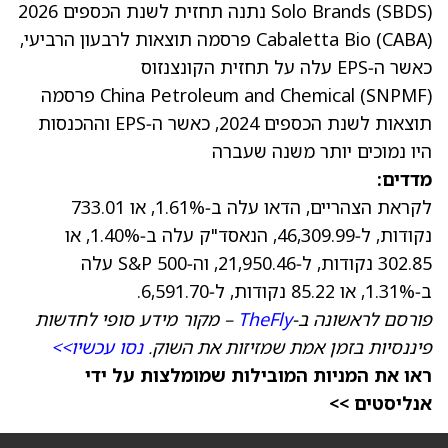
)
SBDS
(
Solo Brands
נתנה תחזית לשנת הכספים 2026
)
CABA
(
Cabaletta Bio
פרסמה תוצאות לרבעון הרביעי
,
כאשר ה‑EPS עלה על תחזית הקונצנזוס
)
SNPMF
(
China Petroleum and Chemical
פרסמה
תוצאות לשנת הכספים 2024
, כאשר ה‑EPS וההכנסות
היו נמוכים יותר משנה שעברה
מדדים:
לקראת הצהריים, הדאו עלה ב‑1.61%, או 733.01
נקודות, ל‑46,309.99, הנאסד"ק עלה ב‑1.40%, או
302.85 נקודות, ל‑21,950.46, וה‑S&P 500 עלה
ב‑1.31%, או 85.22 נקודות, ל‑6,591.70.
פורסם לראשונה ב‑
TheFly
– מקור מידע סופי לחדשות
פיננסיות בזמן אמת שמזיזות את השוק.
נסו עכשיו>>
ראו את המניות המובילות שמומלצות על ידי
אנליסטים >>