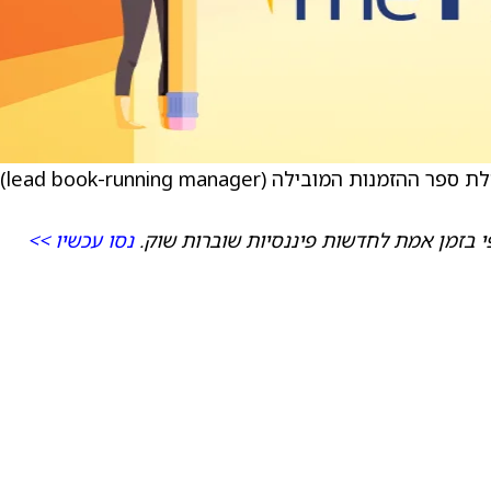
Seaport Global Securities LLC שימשה כמנהלת ספר ההזמנות המובילה (lead book-running manager)
י בזמן אמת לחדשות פיננסיות שוברות שוק.
נסו עכשיו >>