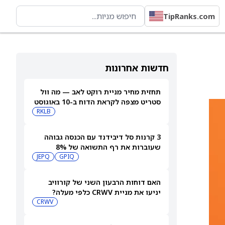
TipRanks.com
חדשות אחרונות
תחזית מחיר מניית רוקט לאב — מה וול
סטריט מצפה לקראת הדוח ב-10 באוגוסט
RKLB
3 קרנות סל דיבידנד עם הכנסה גבוהה
שעוברות את רף התשואה של 8%
JEPQ
GPIQ
האם דוחות הרבעון השני של קורוויב
יניעו את מניית CRWV כלפי מעלה?
CRWV