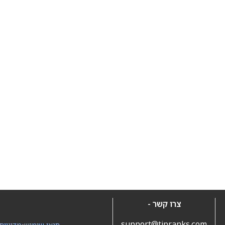
צרו קשר -
support@tipranks.com
תנאי שימוש
•
מדיניות