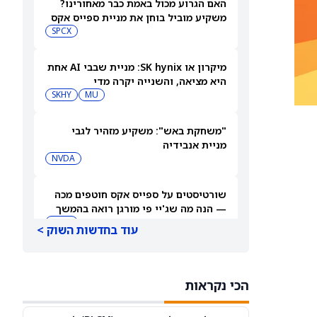
האם הגרוע מכול באמת כבר מאחורינו?
משקיע מוביל בוחן את מניית ספייס אקס
SPCX
מיקרון או SK hynix: מניית שבבי AI אחת
היא מציאה, והשנייה יקרה מדי
SKHY
MU
"משחקת באש": משקיע מזהיר לגבי
מניית אנבידיה
NVDA
שורטיסטים על ספייס אקס חוטפים מכה
— הנה מה שג'יי פי מורגן רואה בהמשך
SPCX
עוד בחדשות השוק >
עסקת קורסור של ספייס אקס בשווי 60
מיליארד דולר עשויה להיסגר כבר בשבוע
הכי נקראות
הבא… אבל המותג Cursor עלול להיעלם
SPCX
PC:CURSO