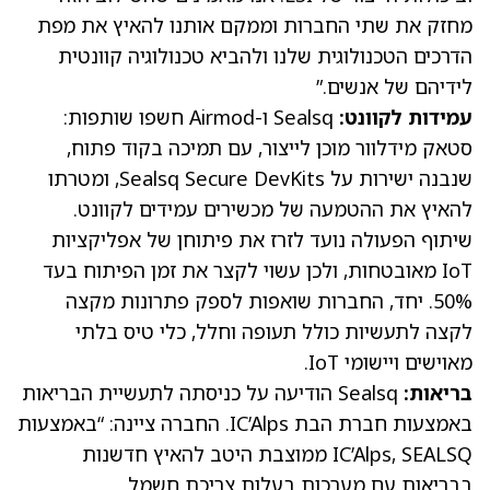
מחזק את שתי החברות וממקם אותנו להאיץ את מפת
הדרכים הטכנולוגית שלנו ולהביא טכנולוגיה קוונטית
לידיהם של אנשים.”
עמידות לקוונט:
Sealsq ו-Airmod חשפו שותפות:
סטאק מידלוור מוכן לייצור, עם תמיכה בקוד פתוח,
שנבנה ישירות על Sealsq Secure DevKits, ומטרתו
להאיץ את ההטמעה של מכשירים עמידים לקוונט.
שיתוף הפעולה נועד לזרז את פיתוחן של אפליקציות
IoT מאובטחות, ולכן עשוי לקצר את זמן הפיתוח בעד
50%. יחד, החברות שואפות לספק פתרונות מקצה
לקצה לתעשיות כולל תעופה וחלל, כלי טיס בלתי
מאוישים ויישומי IoT.
בריאות:
Sealsq הודיעה על כניסתה לתעשיית הבריאות
באמצעות חברת הבת IC’Alps. החברה ציינה: “באמצעות
IC’Alps, SEALSQ ממוצבת היטב להאיץ חדשנות
בבריאות עם מערכות בעלות צריכת חשמל