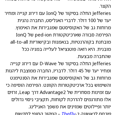
הקצר.
Jefferies החלה בסיקור של IonQ עם דירוג קנייה ומחיר
יעד של 100 דולר. לדברי האנליסט, החברה נהנית
מרוחות גב של האקוסיסטם שמגבירות את האימוץ.
הפירמה סבורה שארכיטקטורת ped-ion של IonQ
מובחנת בקוהרנטיות, בנאמנות ובקישוריות all-to-all
מובנית. היא רואה פוטנציאל לעלייה במניה ככל
שהחברה מבצעת.
Jefferies החלה בסיקור של D-Wave עם דירוג קנייה
ומחיר יעד של 45 דולר. לדבריו, החברה ממוצבת ליהנות
מרוחות גב של האקוסיסטם שמגבירות את הסנטימנט
והשימוש בכל ארכיטקטורות הקוונט. הפירמה הוסיפה כי
עם זמינות מסחרית של Advantage2 דרך Leap, זרזים
אלו מתורגמים להדרכת לקוחות, תקציבי ניסוי גדולים
יותר ופיילוטים שמזינים את משפך האנילינג.
פורסם לראשונה ב-
TheFly
– המקור הסופי לחדשות