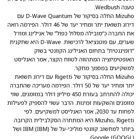
טענה Wedbush.
Mizuho החלה בסיקור של D-Wave Quantum עם
דירוג תשואת יתר ומחיר יעד של 46 דולר. הפירמה רואה
את החברה כ“מובילה מסלול כפול” של אנילינג ומודל
שערים, עם פוטנציאל לרכישות. D-Wave היא שחקנית
“דומיננטית” בתחום האנילינג הקוונטי בשוק
האופטימיזציה המתהווה לטווח הקצר, אמר האנליסט
למשקיעים במסמך מחקר.
Mizuho החלה בסיקור של Rigetti עם דירוג תשואת
יתר ומחיר יעד של 50 דולר. הפירמה מעריכה שהחברה
יכולה להתרחב בעזרת 450 מיליון דולר במזומנים, שווי
מזומנים והשקעות זמינות. הדבר עשוי להספיק לפעילות
לפחות עד 2030, אמר האנליסט למשקיעים. לפי
Mizuho, Rigetti היא המתחרה הסקלבילית הקרובה
ביותר למחשוב קוונטי מוליכי-על של IBM
(IBM)
ושל
.
Google
(GOOGL)