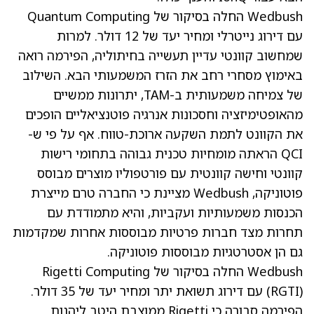
Wedbush החלה בסיקור של Quantum Computing
עם דירוג נייטרלי ומחיר יעד של 12 דולר. למרות
שמחשוב קוונטי עדיין תעשייה בחיתוליה, הפירמה רואה
באימוץ מסחרי רחב את הזרז המשמעותי הבא. השילוב
של צמיחה משמעותית ב-TAM, יתרונות ממשיים
מהאופטימיזציה וחסכונות אנרגיה פוטנציאליים הופכים
את הקוונט לתמת השקעה ארוכת-טווח. אף על פי ש-
QCI הראתה מומחיות טכנית גבוהה בתחומי רישות
קוונטי וחישה קוונטית עם פורטפוליו מוצרים מבוסס
פוטוניקה, Wedbush מציינת כי החברה טרם מייצרת
הכנסות משמעותיות ועקביות, והיא מתמודדת עם
תחרות מצד חברות פרטיות מבוססות אחרות שמקדמות
גם הן אסטרטגיות מבוססות פוטוניקה.
Wedbush החלה בסיקור של Rigetti Computing
RGTI
(
) עם דירוג תשואת יתר ומחיר יעד של 35 דולר.
הפירמה סבורה כי Rigetti ממוצבת היטב ליהנות