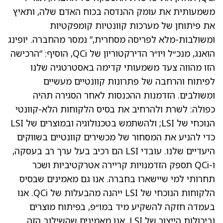
משמעותית את עומק ההנדסה בכוח האדם שלה, ותאיץ
את פיתוחן של מערכות קוונטיות קומפקטיות
ומשולבות-מלא לפריסה מסחרית,” נמסר מהחברה. יופינג
הואנג, מנכ״ל ויו״ר הדירקטוריון של QCi, הוסיף: “הרכישה
הזו מהווה צעד משמעותי קדימה באסטרטגיה שלנו
לפיתוח והרחבה של פתרונות קוונטיים מעשיים
ומשולבים. הזדמנות ההכנסות לאחר הסגירה תהיה
כפולה: לשרת ולהרחיב את בסיס הלקוחות הלא-קוונטי
הנוכחי של LSI; ולהשתמש בטכנולוגיה ובמוצרים של LSI
כדי להניע את המסחור של מכשירים קוונטיים בשווקים
היעדיים שלנו. עובדי LSI הם רכיב בעל ערך רב בעסקה,
ו-QCi תספק הזדמנויות קריירה אטרקטיביות ושכר
תחרותי למי שיישארו בחברה. אנו גם מאמינים שבסיס
הלקוחות הנוכחי של LSI ייהנה מהבעלות של QCi. אנו
בעמדה חזקה להשקיע מיד במו״פ, בפיתוח מוצרים
וביכולות הייצור של LSI. אנו מאמינים שהשילוב הזה