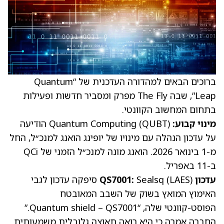
ברוכים הבאים למהדורה העדכנית של “Quantum
Leap”, שבה The Fly מפרק ומסביר חדשות ופעילות
בתחום המחשוב הקוונטי.
מינוי קבוע:
Quantum Computing
QUBT
(
) הודיעה
על עדכון הנהלה עם מינויו של יופינג הואנג למנכ״ל, החל
מ-1 בינואר 2026. הואנג מונה למנכ״ל הזמני של QCi
ב-11 באפריל.
עדכון QS7001:
(LAES)
Sealsq
סיפקה עדכון לגבי
האימוץ המואץ בשוק של השבב המאובטח
הפוסט-קוונטי שלה, “Quantum shield – QS7001.”
החברה אמרה כי היא רואה תאוצה גלובלית משמעותית