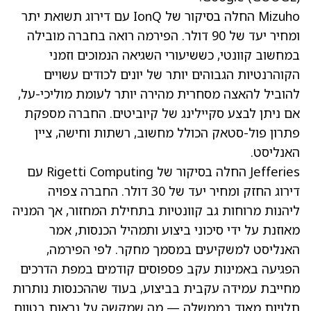
Mizuho החלה בסיקור של IonQ עם דירוג תשואת יתר
ומחיר יעד של 90 דולר. הפירמה רואה בחברה מובילה
במחשוב קוונטי, כששיעורי השגיאה הנמוכים וזמני
הקוהרנטיות הגבוהים יותר של יונים לכודים עשויים
להוביל להאצה מסחרית מהירה יותר לעומת מוליכי-על,
אם ניתן לבצע סקיילינג של קיוביטים. החברה מספקת
פתרון פול-סטאק הכולל מחשוב, רשתות וחישה, ציין
האנליסט.
Jefferies החלה בסיקור של Rigetti Computing עם
דירוג החזק ומחיר יעד של 30 דולר. החברה צפויה
ליהנות מרוחות גב קוונטיות בתחילת המחזור, אך המניה
מאוזנת על ידי סיכוני ביצוע ותמהיל הכנסות, אמר
האנליסט למשקיעים במסמך מחקר. לפי הפירמה,
הפגיעה באמינות עקב פספוסים קודמים במפת הדרכים
מחייבת עמידה עקבית בביצוע, בעוד שההכנסות נותרות
תלויות מאוד בממשלה — מה שמקשה על נראות בטווח