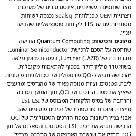
מצד שותפים תעשייתיים, אינטגרטורים של מערכות
ויצרניות OEM טכנולוגיות. Sealsq נכנסה לשיחות
מסחריות עם עד 115 לקוחות פוטנציאליים שהביעו
עניין.
מיזוגים ורכישות:
Quantum Computing הודיעה
שחתמה על הסכם לרכישת Luminar Semiconductor,
חברת בת של Luminar
LAZR
(
), בעסקת מזומן מלאה
בשווי 110 מיליון דולר, בכפוף להתאמות מקובלות.
“הרכישה תביא ל-QCi פורטפוליו של טכנולוגיות פוטוניות
ליבה, פטנטים, וצוות מנוסה מאוד של מהנדסים ומדענים
שיאיץ את מפת הדרכים של QCi, תוך המשך תמיכה
והרחבה של בסיס הלקוחות המבוסס של LSI. LSI
מייצרת ומוכרת פורטפוליו של רכיבים פוטוניים שהם
אבני בניין חשובות במפת הדרכים הטכנולוגית של QCi.
הרכישה תביא את רכיבי LSI, הפטנטים והטאלנט אל תוך
QCi, תחזק את שרשרת האספקה של החברה, תגדיל