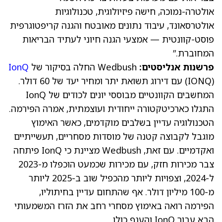
אולטרה-נמוכה, חישה פיזיולוגית, טכנולוגיות
אולטרסאונד, עיבוד נתונים מאובטח והגנה קריפטוגרפית
פוסט-קוונטית — אמצעי הגנה חיוני לעתיד הבריאות
המחוברת.”
פרשנות אנליסטים:
Wedbush החלה בסיקור של
IonQ
(IONQ)
עם דירוג תשואת יתר ומחיר יעד של 60 דולר.
המחשבים הקוונטיים מבוססי יונים לכודים של IonQ
התגלו כארכיטקטורה ייחודית ועוצמתית, אמרה הפירמה.
הטכנולוגיה עדיין בשלבים מוקדמים, כאשר האימוץ
מוגבל לקבוצה קטנה של מוסדות מסחריים, תעשייתיים
ואקדמיים. עם זאת, Wedbush מציינת כי IonQ פיתחה
צבר מכירות חזק, עם מכירות שכמעט הוכפלו מ-2023
ל-2024, וצפויות ליותר מהכפיל שוב ב-2025 ליותר
מ-100 מיליון דולר. אף שהתחום עדיין בחיתוליו,
הפירמה רואה באימוץ מסחרי רחב את הזרז המשמעותי
הבא עבור IonQ והענף כולו.