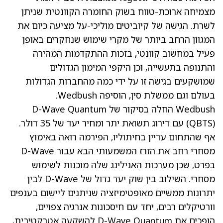
מצמיחה ארוכת-טווח בשוק החומרה הקוונטית שניתן
לשרת. הגישה של קיוביטים מוליכי-על מציעה כיום את
המגוון הרחב ביותר של מקרי שימוש שנחקרים באופן
פעיל במחשוב קוונטי, בזכות ההתקדמות המהירה
והתנופה בתעשייה, וכן היקפי המימון הגדולים
שמושקעים בגישה זו על ידי כמה מהחברות הגדולות
בעולם וגם ממשלת סין, הוסיפה Wedbush.
Wedbush החלה בסיקור של D-Wave Quantum
QBTS
(
) עם דירוג תשואת יתר ומחיר יעד של 35 דולר.
אף שהתחום עדיין בחיתוליו, הפירמה רואה באימוץ
מסחרי רחב את הזרז המשמעותי הבא עבור D-Wave
בפרט, שכן מערכות האנילינג שלה מוכנות לשימוש
מסחרי. השילוב בין שוק יעד גדול של D-Wave לבין
יתרונות ממשיים מאופטימיזציה שניתנים ליישום בענפים
וורטיקלים רבים, יחד עם חיסכונות אנרגיה צפויים,
הופכים את D-Wave Quantum להשקעה אטרקטיבית,