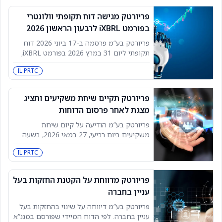
ברשימת ChiNext בבורסת שנזן פורסמה ב-16
ביוני 2026 באתר ההפצה של
פריורטק מגישה דוח תקופתי וולונטרי
בפורמט iXBRL לרבעון הראשון 2026
פריורטק בע”מ פרסמה ב-17 ביוני 2026 דוח
תקופתי ליום 31 במרץ 2026 בפורמט iXBRL,
במסגרת מהלך וולונטרי של השתתפות בפיילוט
IL:PRTC
שמקדמת רשות ניירות ערך להטמעת דיווחי
iXBRL בישראל. במסגרת הדיווח,
פריורטק תקיים שיחת משקיעים ותציג
מצגת לאחר פרסום הדוחות
פריורטק בע”מ הודיעה על קיום שיחת
משקיעים ביום רביעי, 27 במאי 2026, בשעה
11:00, באמצעות אפליקציית ZOOM. בשיחה
IL:PRTC
ייסקרו תוצאות החברה והתפתחויות נוספות
בפעילות, ובה ישתתפו בין היתר הדירקטור רפי
פריורטק מדווחת על הקטנת החזקות בעל
עניין בחברה
פריורטק בע”מ דיווחה על שינוי בהחזקות בעל
עניין בחברה. לפי הדוח המיידי שפורסם במגנ”א