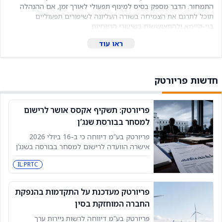
התמחור. הדבר מספק בסיס למינוף תפעולי לאורך זמן, אם ההנהלה
תוכל לתרגם את הצמיחה בשורה העליונה לשיפורים תפעוליים
בני-קיימא ולהתאוששות בשיעורי הרווחיות.
ראו עוד
חדשות פריורטק
פריורטק: תשקיף אקסס אושר לרישום
למסחר בבורסת שנג’ן
פריורטק בע”מ דיווחה כי ב-16 ביולי 2026
אישרה הוועדה לרישום למסחר בבורסה בשנג’ן
בסין את התשקיף של החברה הסינית המוחזקת
IL:PRTC
אקסס, המיועדת לרישום מניותיה למסחר
ברשימת ChiNext. ההודעה מגיעה בהמשך
פריורטק מעדכנת על התקדמות בהנפקת
החברה המוחזקת בסין
פריורטק בע”מ דיווחה לרשות ניירות ערך