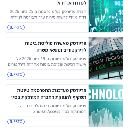
לסדרת אג”ח א’
חברת פריורטק בע”מ פרסמה ב-25 ביוני 2026
דו”ח מיידי לרשות ניירות ערך ולבורסה לניירות
ערך בתל אביב, שבמרכזו דו”ח הנאמן לאגרות
IL:PRTC
החוב סדרה א’ לשנת 2025. בדו”ח הנאמן,
המתייחס לתקופה
פריורטק מאשרת פוליסת ביטוח
לדירקטורים ונושאי משרה
פריורטק בע”מ דיווחה ב-19 ביוני 2026 על
אישור רכישת פוליסת ביטוח אחריות דירקטורים
ונושאי משרה, שניתן על ידי ועדת התגמול של
IL:PRTC
החברה ב-18 ביוני 2026. ההתקשרות אושרה
בהתאם לתקנה 1ב1
פריורטק מעדכנת: התפרסמה טיוטת
תשקיף להנפקת החברה המוחזקת בסין
פריורטק בע”מ דיווחה כי הנהלת החברה
המוחזקת בסין, ZhuHai Access
Semiconductor, עדכנה אותה שטיוטת
IL:PRTC
התשקיף להנפקת מניותיה ורישומן למסחר