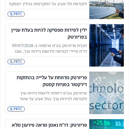
ולבורסת תל-אביב על התקדמות בהליך הנפקת
החברה המוחזקת הסינית ZhuHai Access
IL:PRTC
Semiconductor Co., Ltd (אקסס) ורישום
מניותיה למסחר ברשימת ChiNext בבורסת
שנזן. לפי הודעת
ילין לפידות מפסיקה להיות בעלת עניין
בפריורטק
חברת פריורטק בע”מ פרסמה ב-09/07/2026
דו”ח מיידי לבורסה ולרשות ניירות ערך, שבו
דיווחה כי חברת ילין לפידות – ניהול קופות גמל
IL:PRTC
בע”מ חדלה להיות בעלת עניין בתאגיד. לפי
הדיווח, ילין
פריורטק מדווחת על עלייה בהחזקות
דירקטור במניות קמטק
פריורטק בע”מ דיווחה לרשות ניירות ערך
ולבורסה לניירות ערך בתל אביב על שינוי
בהחזקות בעל עניין בחברה מוחזקת, החל מיום
IL:PRTC
1 ביולי 2026. הדיווח מתייחס למר רפי עמית,
דירקטור בפריורטק,
פריורטק: דו”ח נאמן מראה פירעון מלא