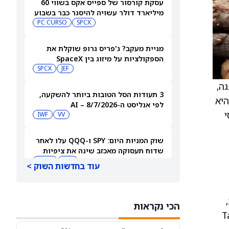
עסקת קורסור של ספייס אקס בשווי 60
מיליארד דולר עשויה להיסגר כבר בשבוע
הבא… אבל המותג Cursor עלול להיעלם
SPCX
PC:CURSO
מניית מעקב? ג'פריס גרופ שוקלת את
הספקולציות על מיזוג בין SpaceX
לטסלה
JEF
SPCX
ה,
3 תעודות הסל הטובות ביותר להשקעה,
ה כי קבנגה היא
לפי אנליסט ה-AI – 8/7/2026
י
IWF
VV
שוק המניות היום: SPY ו-QQQ עלו לאחר
שדוח תעסוקה מאכזב שינה את ציפיות
הריבית
DIA
QQQ
עוד בחדשות השוק >
מניות מחשוב קוונטי מזנקות כשוושינגטון
בוחנת הגדלת המימון ב-68%
הכי נקראות
QBTS
IONQ
Tanzan