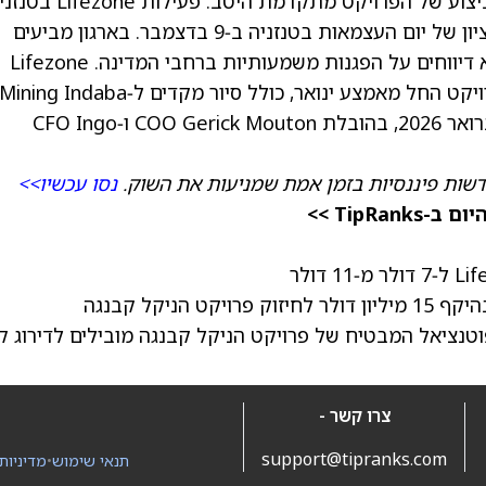
הם אזרחים טנזנים, ותוכנית כוח האדם לשלב הביצוע של הפרויקט מתקדמת היטב. פעילות
נמשכת כרגיל לאחר הבחירות בסוף אוקטובר והציון של יום העצמאות בטנזניה ב‑9 בדצמבר. בארגון מביעים
סיפוק מכך שהמדינה נותרה שקטה השבוע, וללא דיווחים על הפגנות משמעותיות ברחבי המדינה. Lifezone
תארח מספר סיורים באתר הקשורים למימון הפרויקט החל מאמצע ינואר, כולל סיור מקדים ל‑Mining Indaba
לבעלי מניות בפרויקט הניקל קבנגה ב‑4–6 בפברואר 2026, בהובלת COO Gerick Mouton ו‑CFO Ingo
שות פיננסיות בזמן אמת שמניעות את השוק.
נסו עכשיו>>
TipRa >>
צרו קשר -
support@tipranks.com
תנאי שימוש
•
מדיניות