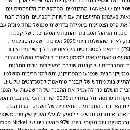
Company, מקור החשמל העיקרי לקבנגה, עם זמינות של 94% בנובמבר ובעקביות מעל 90% לאורך השנה.
תיאום תשתיות נמשך: הסכמים לשדרוג קווי החשמל עם TANESCO מתקדמים, ההתקשרות הלוגיסטית עם
Tanzania Rai נמשכת, ונמצאות בעיצומן התייעצויות עם רשויות הכבישים. חברת הבת
 Lifezone, Tembo Nickel, קיבלה את פרס הצטיינות בעמידה בדרישות ממושל מחוז מְוַנְזַה עב
. תוכנית הניהול הסביבתי והחברתי המעודכנת של קבנגה
ממתינה לאישור המועצה הלאומית לניהול הסביבה, לאחר שהושלמו ביוני 2025 הערכת השפעה סביבתית
וחברתית ותוכנית ניהול סביבתית וחברתית (ESMP) בהתאם לסטנדרטים בינלאומיים. הליך שיתוף הציבור
ועצה האמריקאית למימון פיתוח בינלאומי הושלמו עבור
ית והחברתית של קבנגה שולבה בפעילויות טרום החלטת
השקעה. תשלומי פיצוי במזומן הושלמו ל‑97% ממשקי הבית שנפגעו מהפרויקט, ותשלומי הריבית הושלמו
ל‑95% ממשקי הבית שנפגעו. תוכנית הפעולה להתיישבות מחדש של קבנגה מותאמת לסטנדרטים של IFC
 הבית הושלם כדי להעמיק את ההבנה של ההשפעות על הנפגע
מהפרויקט. תכנון משותף של פעילויות לשיקום מקורות פרנסה יחל בתחילת 2026. שדרוגי הכיתות בבי
ב‑99% במסגרת התחייבויות האחריות החברתית התאגידית של השנה. חברת הבת
 Lifezone, Tembo Nickel, השיקה אתר אינטרנט חדש כדי לספק לבעלי העניין שקיפות משו
וגישה לעדכוני הפרויקט, יוזמות קהילתיות, רכש והזדמנויות גיוס מקומי. כיום 97% מהעוב