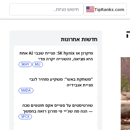
TipRanks.com
ה
חדשות אחרונות
מיקרון או SK hynix: מניית שבבי AI אחת
היא מציאה, והשנייה יקרה מדי
SKHY
MU
"משחקת באש": משקיע מזהיר לגבי
מניית אנבידיה
NVDA
שורטיסטים על ספייס אקס חוטפים מכה
— הנה מה שג'יי פי מורגן רואה בהמשך
SPCX