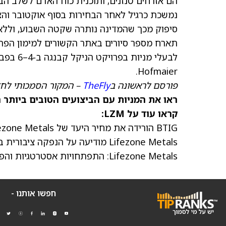
Hofmaier.
פורסם לראשונה ב
TheFly
– המקור הסמכותי לחד
ראו את המניות עם הביצועים הטובים ביותר היום ב-nks
קראו עוד על LZM:
BTIG הורידה את מחיר היעד של Lifezone Metals ל‑7 דולר מ‑11 דולר
Lifezone Metals מודיעה על הנפקה ציבורית בהיקף 15 מיליון דולר לחיזוק פרויקט הניקל קבנגה
Lifezone Metals: התפתחויות אסטרטגיות והפוטנציאל המבטיח של פרויקט הניקל קבנגה מובילים לדירוג קנייה
חפשו אותנו -