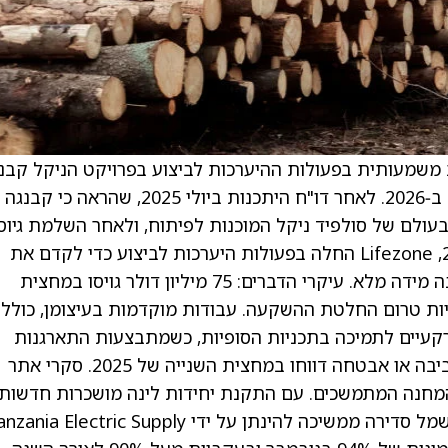
 משמעותית בפעולות ההיערכות לביצוע בפרויקט הניקל קבנג
שנשאר במסלול לקראת החלטת השקעה סופית ב‑2026. לאחר דו"ח היתכנות ביולי 2025, שהרא
עולם של סולפיד ניקל המוכנות לפיתוח, ולאחר השלמת גיוס
הון של 75 מיליון דולר במחצית השנייה של 2025, Lifezone החלה בפעולות היערכות לביצוע כדי לקדם את
הפרויקט, להפחית סיכונים ולהתכונן לביצוע בקנה מידה מלא. עיקרי הדברים: 75 מיליון דולר גויסו במחצית
 את פעילויות טרום החלטת ההשקעה. עבודות מוקדמות בעיצומן, כולל
קרקעיים לתמיכה בתכניות הסופיות, כשמתבצעות התארגנות
והכשרת האתר. אפס אירועי בריאות, בטיחות, סביבה או אבטחה דווחו במחצית השנייה של 2025. סקרי אתר
המחנה המתמשכים. עם התקנת יחידות לינה מושכרות חדשות,
המחנה יכול כעת לאכלס כ‑300 איש. אספקת חשמל סדירה ממשיכה להינתן על ידי ia Electric Supply