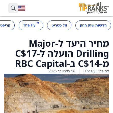
™
חדשות שוק ההון
וול סטריט
The Fly
קריפטו
מחיר היעד ל-Major
Drilling הועלה ל-C$17
מ-C$14 ב-RBC Capital
דה פליי (TheFly)
16 בדצמבר 2025