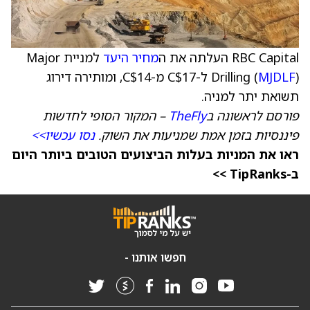
RBC Capital העלתה את ה
מחיר היעד
למניית Major
MJDLF
Drilling (
) ל-C$17 מ-C$14, ומותירה דירוג
תשואת יתר למניה.
פורסם לראשונה ב
TheFly
– המקור הסופי לחדשות
פיננסיות בזמן אמת שמניעות את השוק.
נסו עכשיו>>
ראו את המניות בעלות הביצועים הטובים ביותר היום
ב-TipRanks >>
חפשו אותנו -