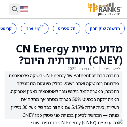
™
חדשות שוק ההון
וול סטריט
The Fly
קריפטו
מדוע מניית CN Energy
(CNEY) תנודתית היום?
ויליאם וייט
1 בדצמבר 2025
החברה הבת Pathenbot של CN Energy השיקה פלטפורמת
פתרונות רובוטיקה ואתר רשמי, כחלק מיוזמות הרובוטיקה
החכמה, במטרה לנצל ביקוש גובר לאוטומציה בצפון אמריקה.
המניה זינקה בכמעט 50% בטרום מסחר אך מחקה את
העליות; כעת יורדת 5.15% עם מחזור כבד של מעל 30 מיליון
מניות — המחשה לסיכון במניות פני סטוק כמו CNEY.