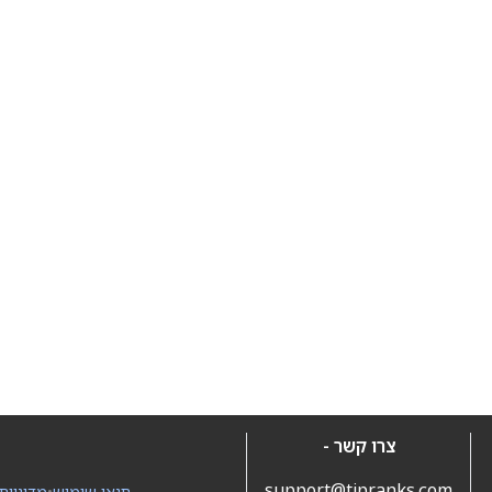
צרו קשר -
support@tipranks.com
תנאי שימוש
•
מדיניות