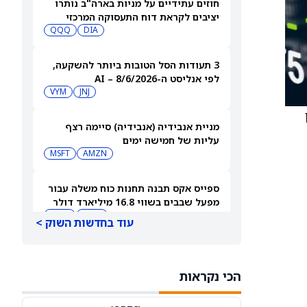
חוזים עתידיים על מניות בארה"ב נותרו
יציבים לקראת דוח התעסוקה המרכזי
QQQ
DIA
3 תעודות הסל הטובות ביותר להשקעה,
לפי אנליסט ה-AI – 8/6/2026
VYM
JNJ
מניית אנבידיה (אנבידיה) סיימה רצף
עליות של חמישה ימים
MSFT
AMZN
ספייס אקס תבנה תחנות כוח משלה עבור
מפעל שבבים בשווי 16.8 מיליארד דולר
SPCX
INTC
עוד בחדשות השוק >
חדשות מיזוגים ורכישות: אדוונסד מיקרו
דיווייסז רוכשת את Taalas כדי לחזק את
הכי נקראות
מהלך ה-AI inference שלה
AMD