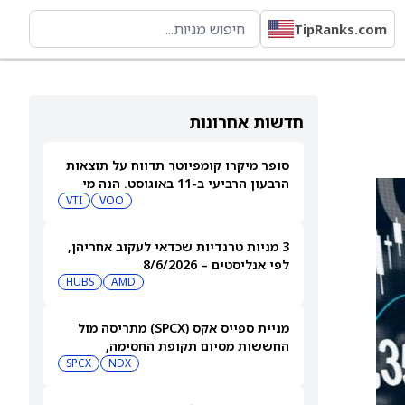
TipRanks.com
חדשות אחרונות
סופר מיקרו קומפיוטר תדווח על תוצאות
הרבעון הרביעי ב-11 באוגוסט. הנה מי
מחזיק במניית SMCI
VOO
VTI
3 מניות טרנדיות שכדאי לעקוב אחריהן,
לפי אנליסטים – 8/6/2026
HUBS
AMD
מניית ספייס אקס (SPCX) מתריסה מול
החששות מסיום תקופת החסימה,
ומטפסת לאחר שחרור 911 מיליון מניות
NDX
SPCX