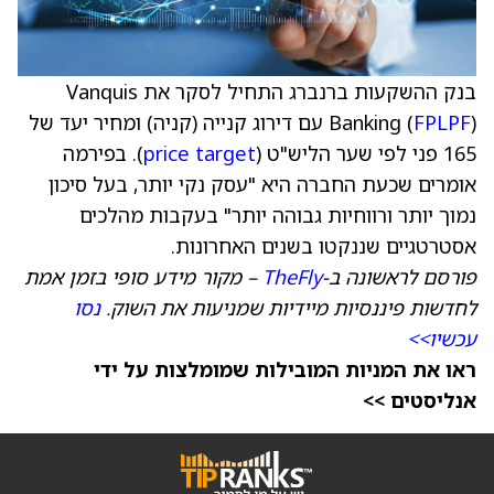
בנק ההשקעות ברנברג התחיל לסקר את Vanquis
FPLPF
Banking (
) עם דירוג קנייה (קניה) ומחיר יעד של
165 פני לפי שער הליש"ט (
price target
). בפירמה
אומרים שכעת החברה היא "עסק נקי יותר, בעל סיכון
נמוך יותר ורווחיות גבוהה יותר" בעקבות מהלכים
אסטרטגיים שננקטו בשנים האחרונות.
פורסם לראשונה ב-
TheFly
– מקור מידע סופי בזמן אמת
לחדשות פיננסיות מיידיות שמניעות את השוק.
נסו
עכשיו>>
ראו את המניות המובילות שמומלצות על ידי
אנליסטים >>