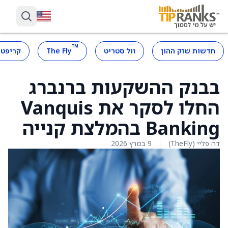
™
חדשות שוק ההון
וול סטריט
The Fly
קריפטו
בבנק ההשקעות ברנברג
החלו לסקר את Vanquis
Banking בהמלצת קנייה
דה פליי (TheFly)
9 במרץ 2026