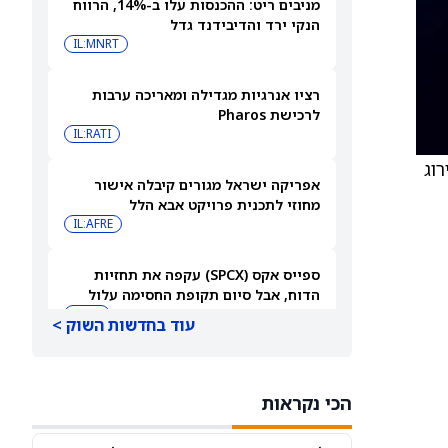
מניבים ריט: ההכנסות עלו ב-14%, הרווח
הנקי ירד והדיבידנד גדל
IL:MNRT
רציו אנרגיות מגדילה ומאריכה ערבות
לרכישת Pharos
IL:RATI
דירוג
אפריקה ישראל מגורים קיבלה אישור
מחוזי לתכנית פרויקט אבא הלל
IL:AFRE
ספייס אקס (SPCX) עקפה את תחזיות
הדוח, אבל סיום תקופת החסימה עלול
להפיל את המניה
SPCX
עוד בחדשות השוק >
חוזים עתידיים על מניות נסחרים במגמה
מעורבת בזמן שהמשקיעים ממתינים לדוח
הכי נקראות
התעסוקה של יולי
DIA
QQQ