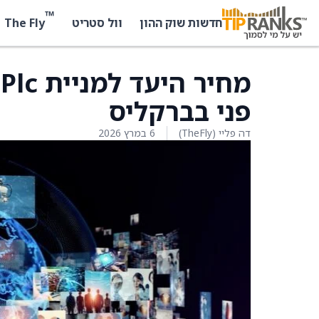
™
The Fly
חדשות שוק ההון
וול סטריט
פני בברקליס
דה פליי (TheFly)
6 במרץ 2026