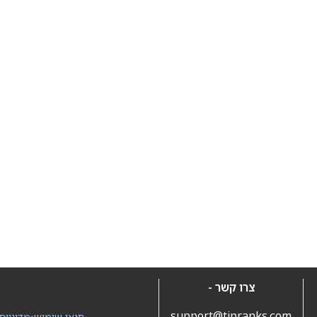
צרו קשר -
support@tipranks.com
תנאי שימוש
•
מדיניות