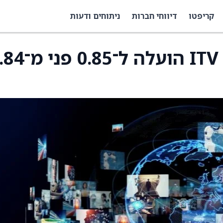
קריפטו
דיווחי חברות
ניתוחים ודעות
מחיר היעד למניית ITV Plc הועלה ל־