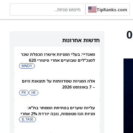
TipRanks.com
0.85 פני מ־0.84
חדשות אחרונות
מאנדיי: בעלי המניות אישרו הכפלת שכר
למנכ”לים שבועיים אחרי פיטורי 620
עובדים
MNDY
אלה המניות שמדווחות על תוצאות היום
– 7 באוגוסט 2026
PK
HE
עליות שערים בפתיחת המסחר בת”א:
מניות הגז מטפסות, נובה יורדת 2% אחרי
הדוחות
IL:TASE