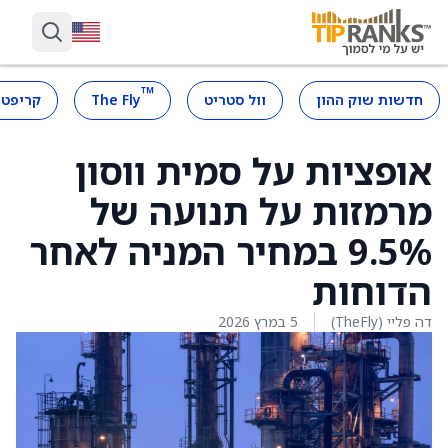
™
חדשות שוק ההון
וול סטריט
The Fly
קריפטו
אופציות על סמית ווסון
מרמזות על תנועה של
9.5% במחיר המניה לאחר
הדוחות
דה פליי (TheFly)
5 במרץ 2026