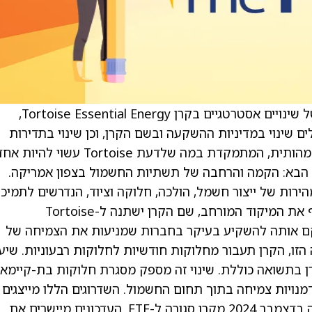
Tortoise Capital Advisors הודיעה על שורה של שינויים אסטרטגיים בקרן Tortoise Essential Energy,
נואר 2026. העדכונים כוללים שינוי במדיניות ההשקעה ובשם הקרן, וכן שינוי בתדירות
מדיניות השקעה חדשה שאינה מהותית, המתמקדת במה שלדעת Tortoise עשוי להיות 
הבא: הקמה והרחבה של תשתיות החשמול בצפון אמריקה.
ות של ייצור חשמל, הולכה, חלוקה וציוד, הנדרשים לתמיכ
בביקוש הגובר לחשמל בענפים שונים. כדי לשקף את המיקוד המורחב, שם הקרן ישתנה ל-Tortoise
Electrification Infr, מה שימקם אותה להשקיע בעיקר בחברות שמניעות את הצמיחה של
זו, הקרן תעבור מחלוקות חודשיות לחלוקות רבעוניות. שיעו
 בתשואה כוללת. שינוי זה מספק מסגרת חלוקות בת-קיימא
דמנויות צמיחה בתוך תחום החשמול. השדרוגים הללו מייצגים
הצעד האחרון בהתפתחות של TPZ, לאחר המרה בדצמבר 2024 מקרן סגורה ל-ETF. העדכונים מיישרים את