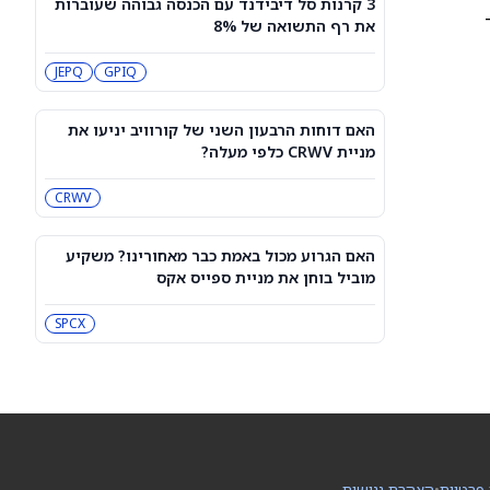
3 קרנות סל דיבידנד עם הכנסה גבוהה שעוברות
מיקרון או SK hynix: מניית שבבי AI אחת
Tortoi
את רף התשואה של 8%
היא מציאה, והשנייה יקרה מדי
SKHY
MU
JEPQ
GPIQ
"משחקת באש": משקיע מזהיר לגבי
מניית אנבידיה
האם דוחות הרבעון השני של קורוויב יניעו את
NVDA
מניית CRWV כלפי מעלה?
CRWV
שורטיסטים על ספייס אקס חוטפים מכה
— הנה מה שג'יי פי מורגן רואה בהמשך
SPCX
האם הגרוע מכול באמת כבר מאחורינו? משקיע
מוביל בוחן את מניית ספייס אקס
עסקת קורסור של ספייס אקס בשווי 60
מיליארד דולר עשויה להיסגר כבר בשבוע
SPCX
הבא… אבל המותג Cursor עלול להיעלם
SPCX
PC:CURSO
מניית מעקב? ג'פריס גרופ שוקלת את
הספקולציות על מיזוג בין SpaceX
לטסלה
JEF
SPCX
 פרטיות
•
הצהרת נגישות