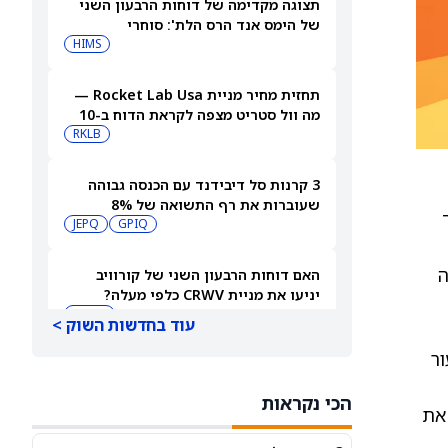
תצוגה מקדימה של דוחות הרבעון השני
של הימס אנד הרס הלת': סוחרי
האופציות נערכים לתנועה של 14.5%
HIMS
במניית HIMS
תחזית מחיר מניית Rocket Lab Usa —
מה וול סטריט מצפה לקראת הדוח ב-10
באוגוסט
RKLB
3 קרנות סל דיבידנד עם הכנסה גבוהה
שעוברות את רף התשואה של 8%
אחד
JEPQ
GPIQ
ה
האם דוחות הרבעון השני של קורוויב
יניעו את מניית CRWV כלפי מעלה?
CRWV
עוד בחדשות השוק >
ר
האם הגרוע מכול באמת כבר מאחורינו?
משקיע מוביל בוחן את מניית ספייס אקס
הכי נקראות
SPCX
 את