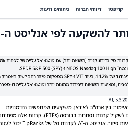
קריפטו
דיווחי חברות
ניתוחים ודעות
ותר להשקעה לפי אנליסט ה-
NEOS Nasdaq ) ו-SPDR S&P 500 (SPY).
QQQI מתמקדת בהכנסה חודשית גבוהה עם תשואת דיבידנד של 14.2%, בעוד VTI ו-SPY מספקות פיזור רחב לשוק האמר
בית, ומציעות תשואות דיבידנד מתונות יותר ופוטנציאל עלייה דו-ספרת
מות בין ארה"ב לאיראן. משקיעים שמחפשים הזדמנויות
להשקעה כדי לנצל את הירידות האחרונות יכולים לשקול קרנות נסחרות בבורסה (ETFs). קרנות אלה 
את הסיכון הקיים בהשקעה במניה בודדת באמצעות פיזור. אנליסט ה-AI לקרנות סל של TipRanks יכול לעז