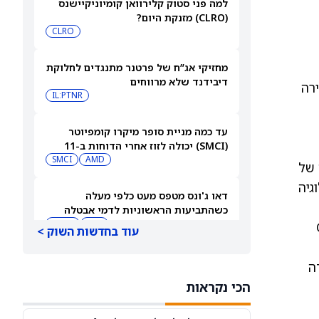
למה פני סטוק קלירוואן קומיוניקיישנס
(CLRO) מזנקת היום?
CLRO
מחזיקי אג”ח של פרטנר מתנגדים לחלוקת
דיבידנד שלא מרווחים
מהירה
IL:PTNR
עד כמה מניית סופר מיקרו קומפיוטר
(SMCI) יכולה לזוז אחרי הדוחות ב-11
באוגוסט?
AMD
SMCI
ל עלייה של
לוגיה
דאו ג'ונס מטפס מעט כלפי מעלה
כשהתביעות הראשוניות לדמי אבטלה
נשארות נמוכות
DIA
QQQ
C.
עוד בחדשות השוק >
תוצאות הרבעון השני של פייזר (PFE)
 עלייה של כ-12%. העמדה
תומכות בגישה חיובית
הכי נקראות
PFE