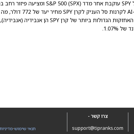
— קרן הסל SPY עוקבת אחר מדד S&P 500 (SPX) ומציעה פיזור ר
אחד מ-11 הסקטורים של סיווג GICS. אנליסט ה-AI לקרנות סל העניק לקרן SPY מחיר יעד של 772 דולר, מה
(אנבידיה)
,
צרו קשר -
support@tipranks.com
תנאי שימוש
•
מדיניות