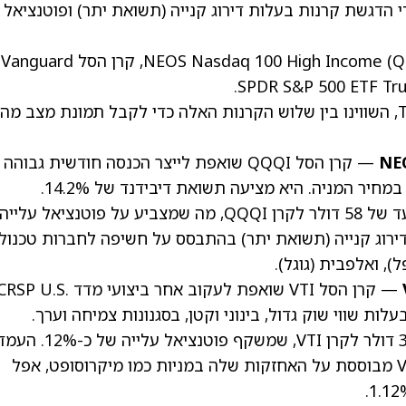
 הדגשת קרנות בעלות דירוג קנייה (תשואת יתר) ופוטנציאל
כאן נדון בשלוש קרנות סל כאלה: קרן הסל NEOS Nasdaq 100 High Income (QQQI), קרן הסל Vanguard
באמצעות כלי השוואת קרנות הסל של TipRanks, השווינו בין שלוש הקרנות האלה כדי לקבל תמונת מצב 
NE
— קרן הסל QQQI שואפת לייצר הכנסה חודשית גבוהה
בצורה יעילה מבחינת מס, עם פוטנציאל לעלייה במחיר המניה. היא מציעה תשואת דיבידנד של 14.2%.
ל-אנליסט ה-AI לקרנות סל של הקרן יש מחיר יעד של 58 דולר לקרן QQQI, מה שמצביע על פוטנציא
 למועד הכתיבה). QQQI מקבלת דירוג קנייה (תשואת יתר) בהתבסס על חשיפה לחברות טכנו
ל)
, ואלפבית
(גוגל)
.
— קרן הסל VTI שואפת לעקוב אחר ביצועי מדד RSP U.S
ניות בעלות שווי שוק גדול, בינוני וקטן, בסגנונות צמיחה וערך.
ל-אנליסט ה-AI לקרנות סל יש מחיר יעד של 375 דולר לקרן VTI, שמשקף פוטנציאל
החיובית (Bullish) של אנליסט ה-AI לגבי קרן VTI מבוססת על האחזקות שלה במניות כמו מיקרוסופט, אפל