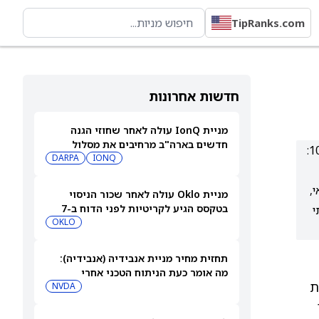
TipRanks.com
חדשות אחרונות
מניית IonQ עולה לאחר שחוזי הגנה
חדשים בארה"ב מרחיבים את מסלול
אנליסט ה-AI לקרנות סל של TipRanks מסמן שלוש קרנות סל בדירוג קנייה (תשואת יתר) עם פוטנציאל עלייה של לפחות 10%:
ההכנסות שלה
IONQ
DARPA
יקאי,
מניית Oklo עולה לאחר שכור הניסוי
בטקסס הגיע לקריטיות לפני הדוח ב-7
י
באוגוסט
OKLO
תחזית מחיר מניית אנבידיה (אנבידיה):
מה אומר כעת הניתוח הטכני אחרי
מפחיתות
ההישגים האחרונים בתחום ה-AI
NVDA
ור