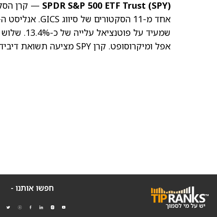
SPDR S&P 500 ETF Trust (SPY)
שמעיד על פוטנציאל עלייה של כ-13.4%. שלוש האחזקות הגדולות ביותר של קרן SPY הן אנבידיה
אפל ומיקרוסופט. קרן SPY מציעה תשואת דיבידנד של 1.07%.
חפשו אותנו -