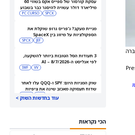
עסקת קורסור של ספייס אקס בשווי 60
מיליארד דולר עשויה להיסגר כבר בשבוע
הבא… אבל המותג Cursor עלול להיעלם
SPCX
PC:CURSO
מניית מעקב? ג'פריס גרופ שוקלת את
הספקולציות על מיזוג בין SpaceX
לטסלה
JEF
SPCX
ל החברה
3 תעודות הסל הטובות ביותר להשקעה,
לפי אנליסט ה-AI – 8/7/2026
Prescription D
IWF
VV
שוק המניות היום: SPY ו-QQQ עלו לאחר
ו
שדוח תעסוקה מאכזב שינה את ציפיות
הריבית
DIA
QQQ
עוד בחדשות השוק >
מניות מחשוב קוונטי מזנקות כשוושינגטון
בוחנת הגדלת המימון ב-68%
הכי נקראות
QBTS
IONQ