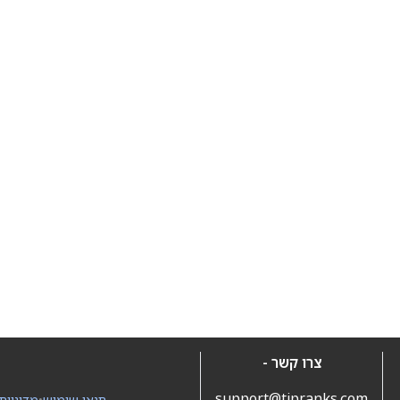
צרו קשר -
support@tipranks.com
תנאי שימוש
•
מדיניות