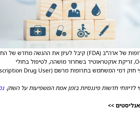
) הודיעה שמינהל המזון והתרופות של ארה"ב (FDA) קיבל לעיון את ההגשה מחדש ש
עבור בקשת תרופה חדשה (NDA) לתרופה Oclaiz, זריקת אוקטראוטיד בשחרור מושהה, לטיפול בחולי
אקרומגליה. ה-FDA קבע תאריך יעד לפעולה לפי חוק דמי המשתמש בתרופות מרשם (rug User
י לדיווחי חדשות פיננסיות בזמן אמת המשפיעות על השוק.
נס
אנליסטים >>