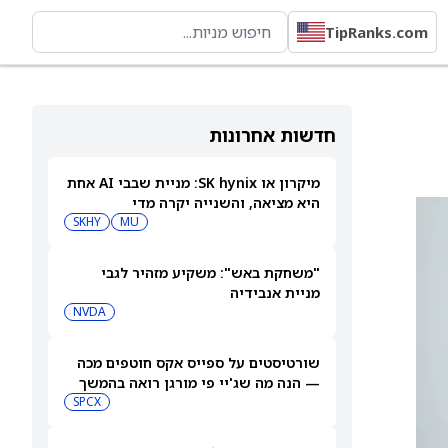
TipRanks.com
חדשות אחרונות
מיקרון או SK hynix: מניית שבבי AI אחת
היא מציאה, והשנייה יקרה מדי
SKHY
MU
"משחקת באש": משקיע מזהיר לגבי
מניית אנבידיה
NVDA
שורטיסטים על ספייס אקס חוטפים מכה
— הנה מה שג'יי פי מורגן רואה בהמשך
SPCX