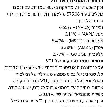
ההחזקות המובילות של VTI
נכון לעכשיו, VTI מחזיקה ב-3,467 מניות, עם נכסים
כוללים בשווי 575.08 מיליארד דולר. הפוזיציות הגדולות
ביותר שלה הן:
נבידיה
(NVDA)
– 6.55%
אפל
(AAPL)
– 6.11%
מיקרוסופט
(MSFT)
– 5.47%
אמזון
(AMZN)
– 3.38%
אלפבית
(GOOGL)
– 2.77%
תחזיות מחיר והחזקות של VTI
על פי קונצנזוס אנליסטים הייחודי של TipRanks לקרנות
סל, שנקבע על בסיס ממוצע משוקלל של המלצות
האנליסטים על ההחזקות בקרן, VTI מדורגת כקנייה
מתונה. מחיר היעד הממוצע בוול סטריט, 410.77 דולר,
משקף פוטנציאל עלייה של 20.61%.
נכון לעכשיו, חמש ההחזקות בתוך VTI עם פוטנציאל