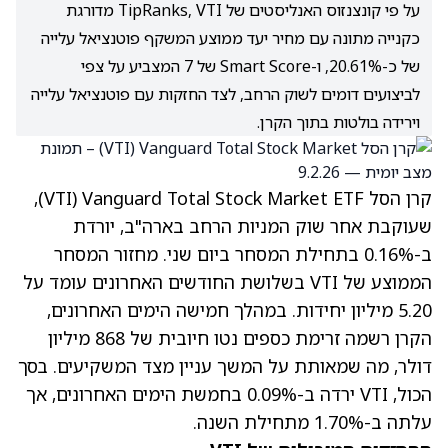
על פי קונצנזוס האנליסטים של TipRanks, VTI מדורגת
כקנייה מתונה עם מחיר יעד ממוצע המשקף פוטנציאל עלייה
של כ-20.61%, ו-Smart Score של 7 המצביע על צפי
לביצועים דומים לשוק הרחב, לצד החזקות עם פוטנציאל עלייה
וירידה בולטות בתוך הקרן.
קרן הסל Vanguard Total Stock Market ETF‏ (VTI),
שעוקבת אחר שוק המניות הרחב בארה"ב, יורדת
ב-0.16% בתחילת המסחר ביום שני. מחזור המסחר
הממוצע של VTI בשלושת החודשים האחרונים עומד על
5.20 מיליון יחידות. במהלך חמישה הימים האחרונים,
הקרן רשמה זרימת כספים נטו חיובית של 868 מיליון
דולר, מה שמאותת על המשך עניין מצד המשקיעים. בסך
הכול, VTI ירדה ב-0.09% בחמשת הימים האחרונים, אך
עלתה ב-1.70% מתחילת השנה.