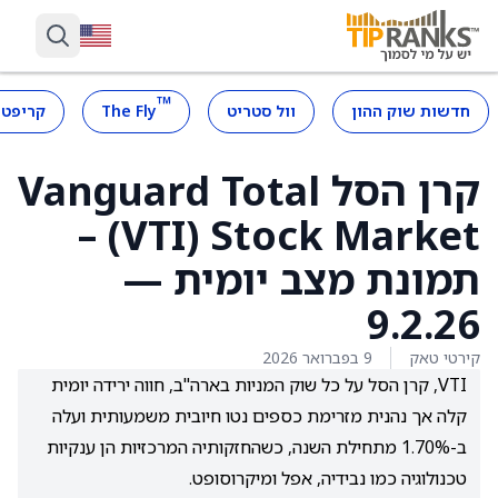
™
חדשות שוק ההון
וול סטריט
The Fly
קריפטו
קרן הסל Vanguard Total
Stock Market‏ (VTI) –
תמונת מצב יומית —
9.2.26
קירטי טאק
9 בפברואר 2026
VTI, קרן הסל על כל שוק המניות בארה"ב, חווה ירידה יומית
קלה אך נהנית מזרימת כספים נטו חיובית משמעותית ועלה
ב-1.70% מתחילת השנה, כשהחזקותיה המרכזיות הן ענקיות
טכנולוגיה כמו נבידיה, אפל ומיקרוסופט.