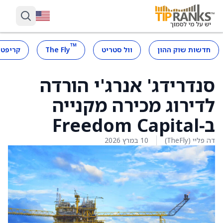
™
חדשות שוק ההון
וול סטריט
The Fly
קריפטו
סנדרידג' אנרג'י הורדה
לדירוג מכירה מקנייה
ב‑Freedom Capital
דה פליי (TheFly)
10 במרץ 2026