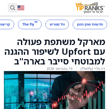
™
חדשות שוק ההון
וול סטריט
The Fly
קריפטו
מארקל משתפת פעולה
עם Upfort לשיפור ההגנה
למבוטחי סייבר בארה"ב
דה פליי (TheFly)
19 בפברואר 2026