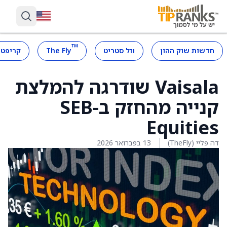
™
חדשות שוק ההון
וול סטריט
The Fly
קריפטו
Vaisala שודרגה להמלצת
קנייה מהחזק ב-SEB
Equities
דה פליי (TheFly)
13 בפברואר 2026