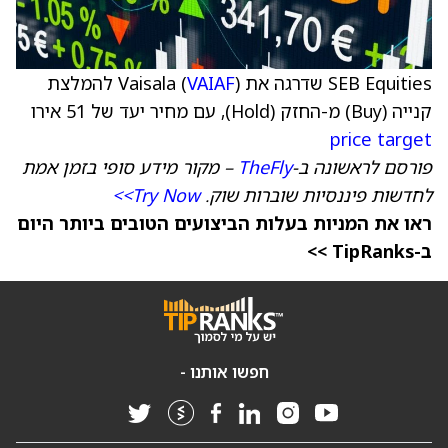
SEB Equities שדרגה את Vaisala (
VAIAF
) להמלצת
קנייה (Buy) מ-החזק (Hold), עם מחיר יעד של 51 אירו
price target
פורסם לראשונה ב-
TheFly
– מקור מידע סופי בזמן אמת
לחדשות פיננסיות שוברות שוק.
Try Now>>
ראו את המניות בעלות הביצועים הטובים ביותר היום
ב-TipRanks >>
חפשו אותנו -