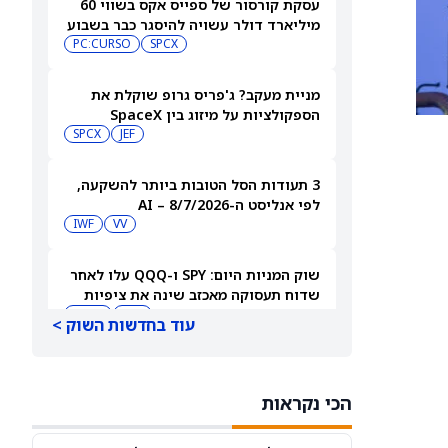
עסקת קורסור של ספייס אקס בשווי 60
מיליארד דולר עשויה להיסגר כבר בשבוע
הבא… אבל המותג Cursor עלול להיעלם
SPCX
PC:CURSO
מניית מעקב? ג'פריס גרופ שוקלת את
הספקולציות על מיזוג בין SpaceX
לטסלה
JEF
SPCX
3 תעודות הסל הטובות ביותר להשקעה,
לפי אנליסט ה-AI – 8/7/2026
IWF
VV
שוק המניות היום: SPY ו-QQQ עלו לאחר
שדוח תעסוקה מאכזב שינה את ציפיות
הריבית
DIA
QQQ
עוד בחדשות השוק >
מניות מחשוב קוונטי מזנקות כשוושינגטון
בוחנת הגדלת המימון ב-68%
הכי נקראות
QBTS
IONQ