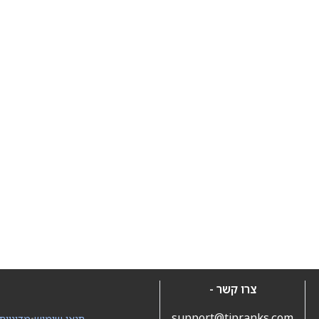
צרו קשר -
support@tipranks.com
תנאי שימוש
•
מדיניות