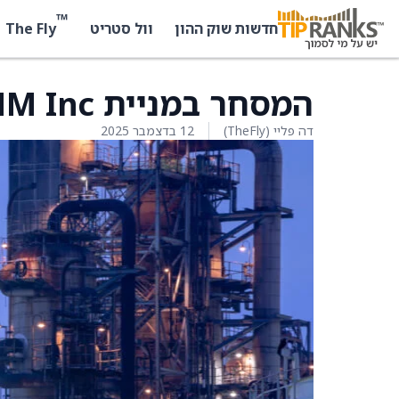
™
The Fly
חדשות שוק ההון
וול סטריט
המסחר במניית RYTHM Inc מתחדש
דה פליי (TheFly)
12 בדצמבר 2025