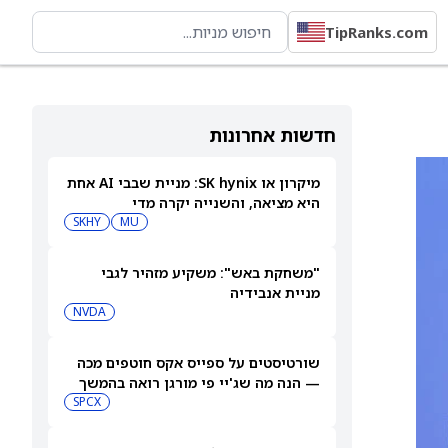
TipRanks.com
חדשות אחרונות
מיקרון או SK hynix: מניית שבבי AI אחת
היא מציאה, והשנייה יקרה מדי
SKHY
MU
"משחקת באש": משקיע מזהיר לגבי
מניית אנבידיה
NVDA
שורטיסטים על ספייס אקס חוטפים מכה
— הנה מה שג'יי פי מורגן רואה בהמשך
SPCX