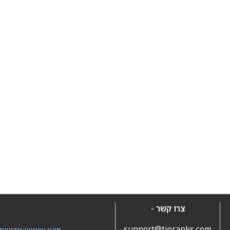
צרו קשר -
support@tipranks.com
תנאי שימוש
•
מדיניות