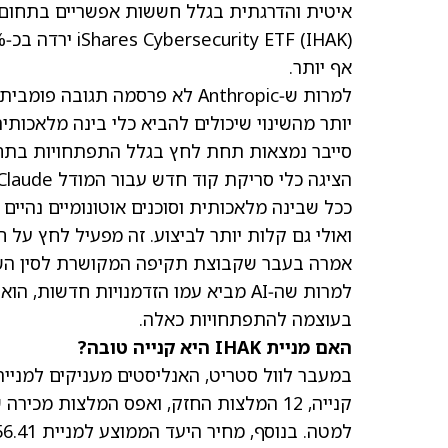
איטית והדרגתית בגלל חששות אפשריים בתחום 
אף יותר.
למרות ש‑Anthropic לא פרסמה 
יותר מהשינוי שיכולים להביא כלי בינה מלאכותי
הציגה כלי סריקת קוד חדש עבור המודל Claude.
ככל שבינה מלאכותית וסוכנים אוטונומיים נהיי
למרות שה‑AI מביא עמו הזדמנויות חדשו
בעוצמה להתפתחויות כאלה.
האם מניית IHAK היא קנייה טובה?
קנייה, 12 המלצות החזק, ואפס המלצות מכ
למטה. בנוסף, מחיר היעד הממוצע למניית IHAK, 56.41 דולר למניה, משקף פוטנציאל עלייה של 31.6%.