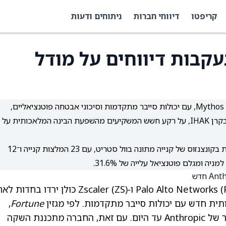
קריפטו
דיווחי חברות
ניתוחים ודעות
עקבות דיווחים על מודל
הודעה על מודל AI חדש ועוצמתי של Anthropic בשם Mythos, עם יכולות סייבר מתקדמות וסיכוני אבטחה פוטנציאליים,
הובילה לירידות חדות במניות סייבר ולירידה של כ־3% בקרן IHAK, על רקע חשש המשקיעים מהשפעת הבינה המלאכותית על
למרות התנודתיות במניות הסייבר, מניית IHAK מדורגת בקונצנזוס של קנייה מתונה בוול סטריט, עם 23 המלצות קנייה ו־12
(
ו‑Zscaler
(ZS)
כולן ירדו בחדות לאח
,
Fortune
המודל, שנקרא Mythos, הוא המודל החזק ביותר של Anthropic עד היום. עם זאת, החברה מתכננת השקה