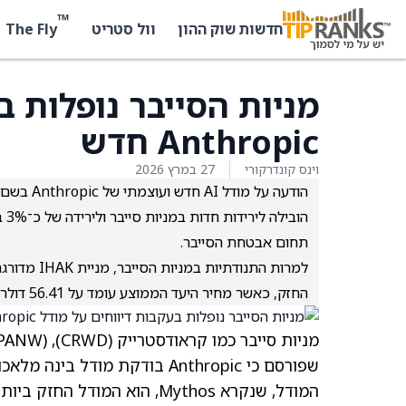
™
The Fly
חדשות שוק ההון
וול סטריט
מניות הסייבר נופלות ב
Anthropic חדש
וינס קונדרקורי
27 במרץ 2026
תחום אבטחת הסייבר.
החזק, כאשר מחיר היעד הממוצע עומד על 56.41 דולר למניה ומגלם פוטנציאל עלייה של 31.6%.
מניות סייבר כמו קראודסטרייק
(CRWD)
, Palo Alto Networks
PANW)
שפורסם כי Anthropic בודקת מודל בינה מלאכותית חדש עם יכולות סייבר מתקדמות. לפי מגזין