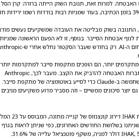
האבטחה. למרות זאת, תגובת השוק הייתה ברורה: קרן הסל
iShares Cybersecurity ETF (IHAK) ירדה בכ‑3% בזמן הכתיבה, בעוד שמניות רבות בודדות רשמו ירידות 
תגובה פומבית, התגובה בשוק מבליטה את העובדה שמשקיעים נעשים מודא
ת לנוף אבטחת הסייבר. בנוסף, זו לא הפעם הראשונה שמניות
סייבר נמצאות תחת לחץ בגלל התפתחויות בתחום ה‑AI. רק בחודש שעבר הסקטור נחלש אחרי 
ם מתקדמים יותר, הם הופכים מתקפות סייבר למתקדמות יותר,
ואולי גם קלות יותר לביצוע. זה מפעיל לחץ על חברות האבטחה להדביק את הקצב. מעבר לכך, Anthropic
אמרה בעבר שקבוצת תקיפה המקושרת לסין השתמשה ב‑Claude כדי לסייע באוטומציה של מתקפת סייב
ת, הוא גם יוצר סיכונים ממשיים – וזה מסביר מדוע משקיעים מגיבים
במעבר לוול סטריט, האנליסטים מעניקים למניית IHAK דירוג קונ
ירה שניתנו בשלושת החודשים האחרונים, כפי שניתן לראות בגרף