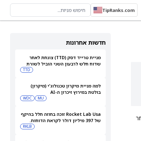
TipRanks.com
חדשות אחרונות
מניית טרייד דסק (TTD) צונחת לאחר
שדוח חלש לרבעון השני הוביל לשורת
הורדות דירוג
TTD
למה מניית מיקרון טכנולוג'י (מיקרון)
בולטת במירוץ זיכרון ה-AI
WDC
MU
Rocket Lab Usa זוכה בחוזה חלל בהיקף
ר
של 397 מיליון דולר לקראת הדוחות.
האם מכירות גדולות יספיקו כדי להגיע
RKLB
לרווחיות?