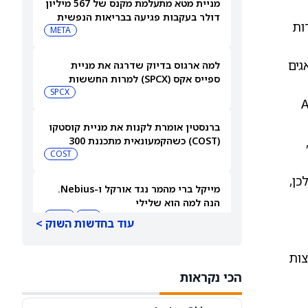
מניית מטא מתעלמת מקנס של 567 מיליון
דולר בעקבות פגיעה בבריאות הנפשית
חדות
של בני נוער
META
גים
למה ארגוס בדיוק שדרגה את מניית
ספייס אקס (SPCX) למרות החששות
מהוצאות על AI
SPCX
ש‑Anthropic
ברנסטין אומרת לקנות את מניית קוסטקו
(COST) כשהקמעונאית מתכננת 300
מחסנים חדשים
COST
ר. לכן,
מייקל ברי מהמר נגד אורקל ו-Nebius.
הנה למה הוא שלילי
NBIS
MU
עוד בחדשות השוק >
מניית סוויטגרין (SG) צונחת כשמשקיעים
צנזוס של קנייה מתונה, המבוסס על 23 המלצות
נוטשים את הירוקים שלהם בעקבות
הכי נקראות
התפרצות מחלה שמקורה במזון
SG