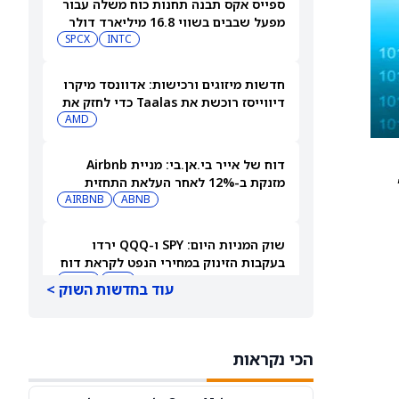
ספייס אקס תבנה תחנות כוח משלה עבור
מפעל שבבים בשווי 16.8 מיליארד דולר
SPCX
INTC
חדשות מיזוגים ורכישות: אדוונסד מיקרו
דיווייסז רוכשת את Taalas כדי לחזק את
מהלך ה-AI inference שלה
AMD
דוח של אייר בי.אן.בי: מניית Airbnb
סנט,
מזנקת ב-12% לאחר העלאת התחזית
AIRBNB
ABNB
שוק המניות היום: SPY ו-QQQ ירדו
בעקבות הזינוק במחירי הנפט לקראת דוח
התעסוקה המרכזי
DIA
QQQ
עוד בחדשות השוק >
תשכחו לרגע מספייס אקס (SPCX): שתי
מניות חלל נוספות צפויות לפרסם דוחות
הכי נקראות
ב-10 באוגוסט
ASTS
RKLB