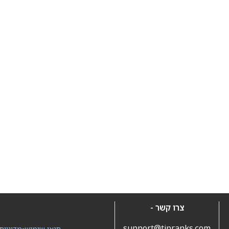
צרו קשר -
support@tipranks.com
תנאי שימוש
•
מדיניות