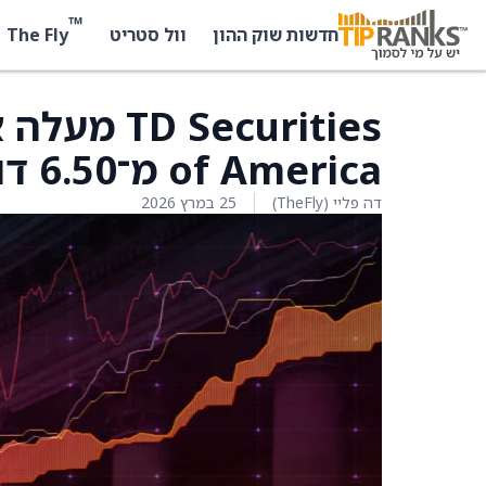
™
The Fly
חדשות שוק ההון
וול סטריט
of America מ־6.50 דולר קנדי ל־8 דולר קנדי
דה פליי (TheFly)
25 במרץ 2026