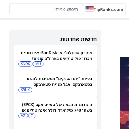
TipRanks.com
חדשות אחרונות
מיקרון טכנולוג'י או SanDisk: איזו מניית
זיכרון פוליטיקאים בארה"ב קונים?
SNDK
MU
בעיות "יום הטנקים" ממשיכות לפגוע
בסטארבקס, אבל מניית סטארבקס
(NASDAQ:SBUX) עולה בכל זאת
SBUX
ההזדמנות הבאה של ספייס אקס (SPCX)
בשווי 740 מיליארד דולר אינה טילים או
בינה מלאכותית
T
VZ