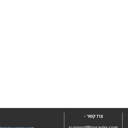
צרו קשר -
support@tipranks.com
תנאי שימוש
•
מדיניות