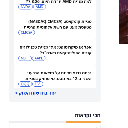
למה מניית AMD יורדת היום, 7.8.26?
NVDA
AMD
מניית קומקאסט (NASDAQ:CMCSA)
מטפסת מעט עם רשת אלחוטית פרטית
CMCSA
אפל או מיקרוסופט: איזו מניית טכנולוגיה
קונים הפוליטיקאים בארה"ב?
MSFT
AAPL
נביוס גרופ תדווח על תוצאות הרבעון
השני ב-12 באוגוסט. מי מחזיק במניית
QQQ
EFA
[NBIS]?
עוד בחדשות השוק >
למה מניות מיקרון טכנולוג'י ו-SanDisk
ירדו היום — ומה וול סטריט מצפה
שיקרה בהמשך
MU
SNDK
הכי נקראות
ארצ'ר אבייישן תדווח על תוצאות הרבעון