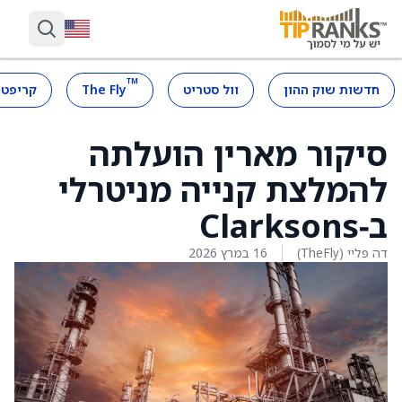
™
חדשות שוק ההון
וול סטריט
The Fly
קריפטו
סיקור מארין הועלתה
להמלצת קנייה מניטרלי
ב‑Clarksons
דה פליי (TheFly)
16 במרץ 2026