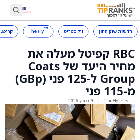
™
חדשות שוק ההון
וול סטריט
The Fly
קריפטו
RBC קפיטל מעלה את
מחיר היעד של Coats
Group ל-125 פני (GBp)
מ-115 פני
דה פליי (TheFly)
9 במרץ 2026