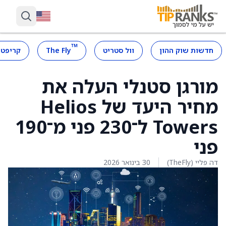
™
חדשות שוק ההון
וול סטריט
The Fly
קריפטו
מורגן סטנלי העלה את
מחיר היעד של Helios
Towers ל־230 פני מ־190
פני
דה פליי (TheFly)
30 בינואר 2026