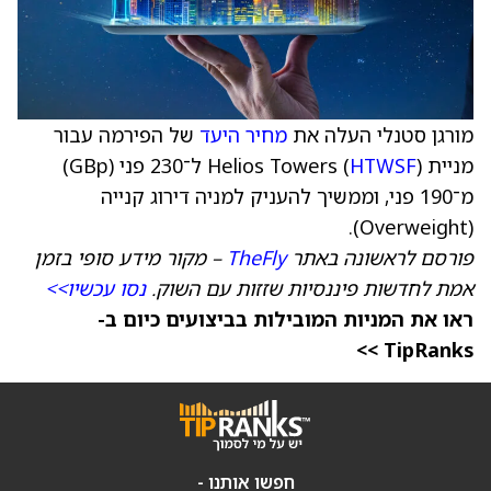
מורגן סטנלי העלה את
מחיר היעד
של הפירמה עבור
מניית Helios Towers (
HTWSF
) ל־230 פני (GBp)
מ־190 פני, וממשיך להעניק למניה דירוג קנייה
(Overweight).
פורסם לראשונה באתר
TheFly
– מקור מידע סופי בזמן
אמת לחדשות פיננסיות שזזות עם השוק.
נסו עכשיו>>
ראו את המניות המובילות בביצועים כיום ב-
TipRanks >>
חפשו אותנו -