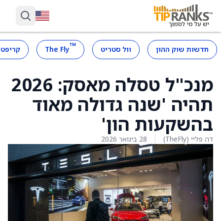
™
חדשות שוק ההון
וול סטריט
The Fly
קריפטו
מנכ"ל טסלה מאסק: 2026
תהיה 'שנה גדולה מאוד
בהשקעות הון'
דה פליי (TheFly)
28 בינואר 2026