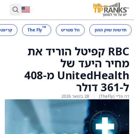
™
חדשות שוק ההון
וול סטריט
The Fly
קריפטו
RBC קפיטל הוריד את
מחיר היעד של
UnitedHealth מ-408
ל-361 דולר
דה פליי (TheFly)
28 בינואר 2026