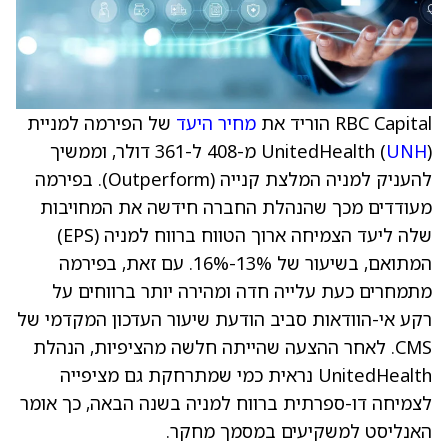
RBC Capital הוריד את
מחיר היעד
של הפירמה למניית
UNH
UnitedHealth (
) מ-408 ל-361 דולר, וממשיך
להעניק למניה המלצת קנייה (Outperform). בפירמה
מעודדים מכך שהנהלת החברה חידשה את המחויבות
שלה ליעד הצמיחה ארוך הטווח ברווח למניה (EPS)
המתואם, בשיעור של 13%-16%. עם זאת, בפירמה
מתמחרים כעת עלייה חדה ומהירה יותר ברווחים על
רקע אי-הוודאות סביב הודעת שיעור העדכון המקדמי של
CMS. לאחר ההצעה שהייתה חלשה מהציפיות, הנהלת
UnitedHealth נראית כמי שמתרחקת גם מציפייה
לצמיחה דו-ספרתית ברווח למניה בשנה הבאה, כך אומר
האנליסט למשקיעים במסמך מחקר.