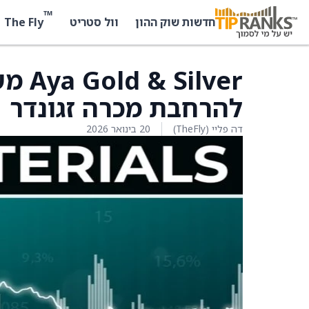
™
The Fly
חדשות שוק ההון
וול סטריט
להרחבת מכרה זגונדר
דה פליי (TheFly)
20 בינואר 2026