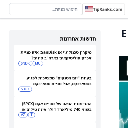
TipRanks.com
סית עם EBRD
חדשות אחרונות
מיקרון טכנולוג'י או SanDisk: איזו מניית
זיכרון פוליטיקאים בארה"ב קונים?
SNDK
MU
בעיות "יום הטנקים" ממשיכות לפגוע
בסטארבקס, אבל מניית סטארבקס
(NASDAQ:SBUX) עולה בכל זאת
SBUX
ההזדמנות הבאה של ספייס אקס (SPCX)
בשווי 740 מיליארד דולר אינה טילים או
בינה מלאכותית
T
VZ