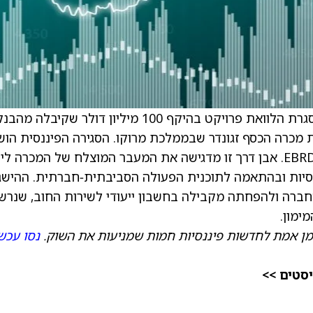
Aya Gold & Silver השלימה סגירה פיננסית במסגרת הלוואת פרויקט בהיקף 100 מיליון דולר שקיבלה מה
תוח (EBRD), לצורך הרחבת מכרה הכסף זגונדר שבממלכת מרוקו. הסגירה הפיננסית הו
לאחר סקירה טכנית ופיננסית מקיפה שביצע ה‑EBRD. אבן דרך זו מדגישה את המעבר המוצלח של המכרה 
נסיות ובהתאמה לתוכנית הפעולה הסביבתית‑חברתית. ההישג
חברה ולהפחתה מקבילה בחשבון ייעודי לשירות החוב, שנרש
ימון.
מן אמת לחדשות פיננסיות חמות שמניעות את השוק.
נסו עכשי
יסטים >>