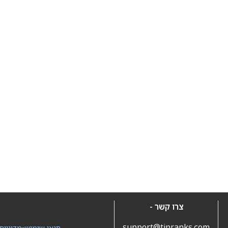
צרו קשר -
support@tipranks.com
תנאי שימוש
•
מדיניות