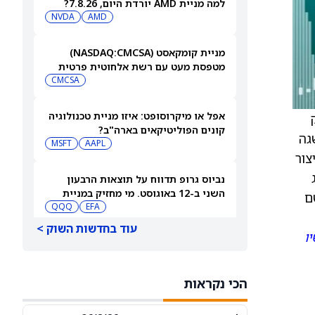
למה מניית AMD יורדת היום, 7.8.26?
NVDA
AMD
מניית קומקאסט (NASDAQ:CMCSA)
מטפסת מעט עם רשת אלחוטית פרטית
CMCSA
אפל או מיקרוסופט: איזו מניית טכנולוגיה
בנק
קונים הפוליטיקאים בארה"ב?
שגה
MSFT
AAPL
לייצור
נביוס גרופ תדווח על תוצאות הרבעון
השני ב-12 באוגוסט. מי מחזיק במניית
ם
QQQ
EFA
[NBIS]?
עוד בחדשות השוק >
ו
למה מניות מיקרון טכנולוג'י ו-SanDisk
ירדו היום — ומה וול סטריט מצפה
שיקרה בהמשך
MU
SNDK
הכי נקראות
ארצ'ר אבייישן תדווח על תוצאות הרבעון