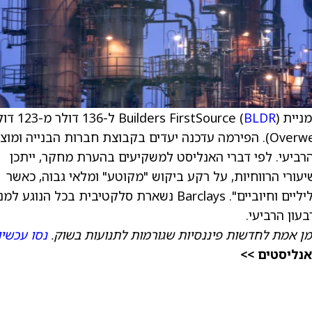
Builders  (
BLDR
) ל-136 דולר מ
וממשיכה לדרג את המניה בהמלצת קנייה (Overweight). הפירמה עדכנה יעדים בקבוצת חברות הבנייה ומו
רביעי. לפי דברי האנליסט למשקיעים בהערת מחקר, ייתכן
עורי הרווחיות, על רקע ביקוש "מקוטע" ומלאי גבוה, כאשר
מדיניות הממשלה "מובילה בו-זמנית לגורמים שליליים וחיוביים". Barclays נשארת סלקטיבית בכל הנוג
עון הרביעי.
מן אמת לחדשות פיננסיות שגורמות לתנועות בשוק.
נסו עכשיו
אנליסטים >>