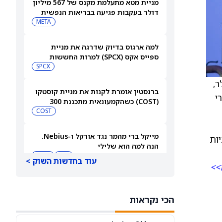
מניית מטא מתעלמת מקנס של 567 מיליון
דולר בעקבות פגיעה בבריאות הנפשית
של בני נוער
META
למה ארגוס בדיוק שדרגה את מניית
ספייס אקס (SPCX) למרות החששות
מהוצאות על AI
SPCX
-123 דולר,
ברנסטין אומרת לקנות את מניית קוסטקו
צרי
(COST) כשהקמעונאית מתכננת 300
מחסנים חדשים
COST
מייקל ברי מהמר נגד אורקל ו-Nebius.
ע למניות
הנה למה הוא שלילי
NBIS
MU
עוד בחדשות השוק >
>>
מניית סוויטגרין (SG) צונחת כשמשקיעים
נוטשים את הירוקים שלהם בעקבות
הכי נקראות
התפרצות מחלה שמקורה במזון
SG