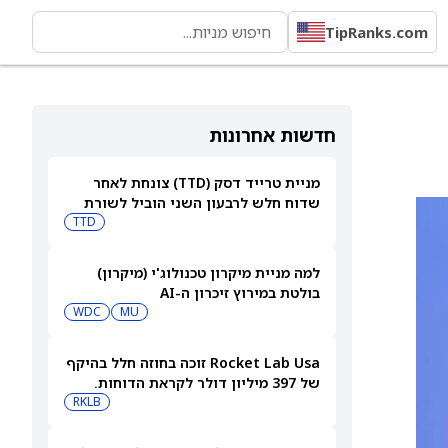
TipRanks.com
חדשות אחרונות
מניית טרייד דסק (TTD) צונחת לאחר
שדוח חלש לרבעון השני הוביל לשורת
הורדות דירוג
TTD
למה מניית מיקרון טכנולוג'י (מיקרון)
בולטת במירוץ זיכרון ה-AI
WDC
MU
Rocket Lab Usa זוכה בחוזה חלל בהיקף
של 397 מיליון דולר לקראת הדוחות.
האם מכירות גדולות יספיקו כדי להגיע
RKLB
לרווחיות?