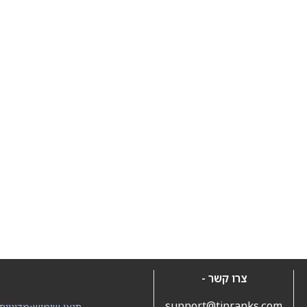
צרו קשר -
support@tipranks.com
תנאי שימוש
•
מדיניות