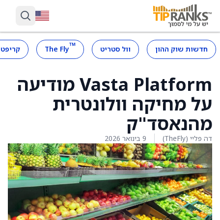
™
חדשות שוק ההון
וול סטריט
The Fly
קריפטו
Vasta Platform מודיעה
על מחיקה וולונטרית
מהנאסד"ק
דה פליי (TheFly)
9 בינואר 2026