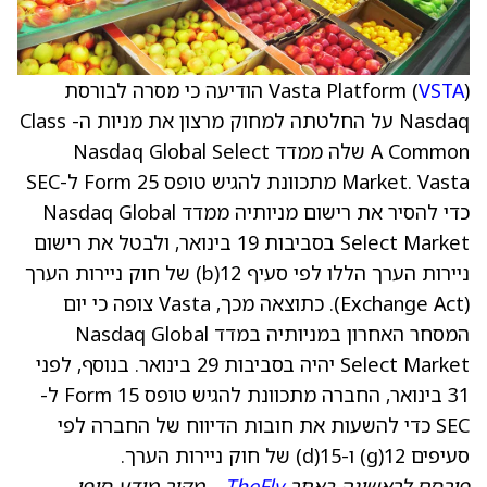
VSTA
Vasta Platform (
) הודיעה כי מסרה לבורסת
Nasdaq על החלטתה למחוק מרצון את מניות ה- Class
A Common שלה ממדד Nasdaq Global Select
Market. Vasta מתכוונת להגיש טופס Form 25 ל-SEC
כדי להסיר את רישום מניותיה ממדד Nasdaq Global
Select Market בסביבות 19 בינואר, ולבטל את רישום
ניירות הערך הללו לפי סעיף 12(b) של חוק ניירות הערך
(Exchange Act). כתוצאה מכך, Vasta צופה כי יום
המסחר האחרון במניותיה במדד Nasdaq Global
Select Market יהיה בסביבות 29 בינואר. בנוסף, לפני
31 בינואר, החברה מתכוונת להגיש טופס Form 15 ל-
SEC כדי להשעות את חובות הדיווח של החברה לפי
סעיפים 12(g) ו-15(d) של חוק ניירות הערך.
פורסם לראשונה באתר
TheFly
– מקור מידע סופי