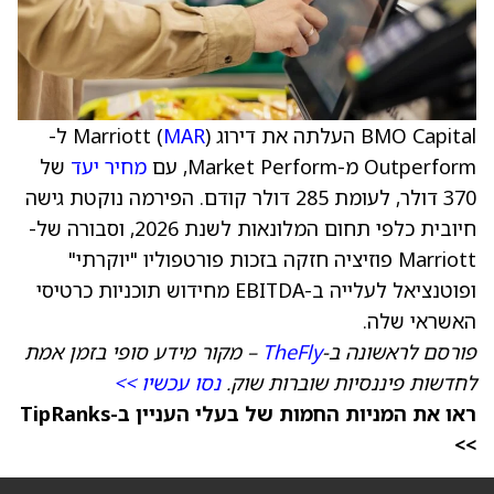
BMO Capital העלתה את דירוג Marriott (
MAR
) ל-
Outperform מ-Market Perform, עם
מחיר יעד
של
370 דולר, לעומת 285 דולר קודם. הפירמה נוקטת גישה
חיובית כלפי תחום המלונאות לשנת 2026, וסבורה של-
Marriott פוזיציה חזקה בזכות פורטפוליו "יוקרתי"
ופוטנציאל לעלייה ב-EBITDA מחידוש תוכניות כרטיסי
האשראי שלה.
פורסם לראשונה ב-
TheFly
– מקור מידע סופי בזמן אמת
לחדשות פיננסיות שוברות שוק.
נסו עכשיו >>
ראו את המניות החמות של בעלי העניין ב-TipRanks
>>