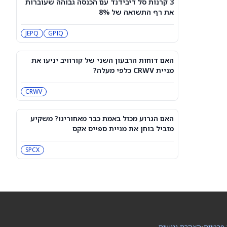
3 קרנות סל דיבידנד עם הכנסה גבוהה שעוברות
מיקרון או SK hynix: מניית שבבי AI אחת
את רף התשואה של 8%
היא מציאה, והשנייה יקרה מדי
SKHY
MU
JEPQ
GPIQ
"משחקת באש": משקיע מזהיר לגבי
מניית אנבידיה
האם דוחות הרבעון השני של קורוויב יניעו את
NVDA
מניית CRWV כלפי מעלה?
CRWV
שורטיסטים על ספייס אקס חוטפים מכה
— הנה מה שג'יי פי מורגן רואה בהמשך
SPCX
האם הגרוע מכול באמת כבר מאחורינו? משקיע
מוביל בוחן את מניית ספייס אקס
עסקת קורסור של ספייס אקס בשווי 60
מיליארד דולר עשויה להיסגר כבר בשבוע
SPCX
הבא… אבל המותג Cursor עלול להיעלם
SPCX
PC:CURSO
מניית מעקב? ג'פריס גרופ שוקלת את
הספקולציות על מיזוג בין SpaceX
לטסלה
JEF
SPCX
 פרטיות
•
הצהרת נגישות