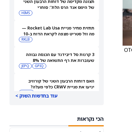
תצוגה מקדימה של דוחות הרבעון השני
של הימס אנד הרס הלת': סוחרי
האופציות נערכים לתנועה של 14.5%
HIMS
במניית HIMS
תחזית מחיר מניית Rocket Lab Usa —
מה וול סטריט מצפה לקראת הדוח ב-10
באוגוסט
RKLB
OTCQX Bes
3 קרנות סל דיבידנד עם הכנסה גבוהה
שעוברות את רף התשואה של 8%
JEPQ
GPIQ
האם דוחות הרבעון השני של קורוויב
יניעו את מניית CRWV כלפי מעלה?
CRWV
עוד בחדשות השוק >
האם הגרוע מכול באמת כבר מאחורינו?
משקיע מוביל בוחן את מניית ספייס אקס
הכי נקראות
SPCX