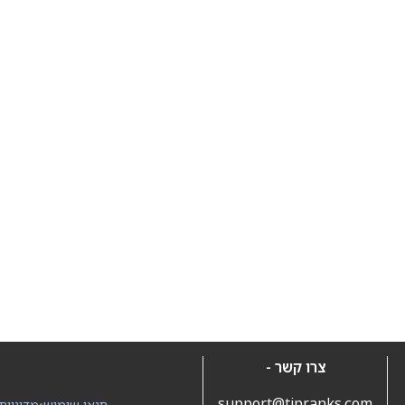
צרו קשר -
support@tipranks.com
תנאי שימוש
•
מדיניות