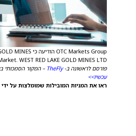
OTC Markets Group הודיעה כי WEST RED LAKE (
Market. WEST RED LAKE GOLD MINES LTD. שודרגה ל-OTCQX משוק ה-OTCQB Venture Market
פורסם לראשונה ב-
TheFly
– המקור הסמכותי בי
עכשיו>>
ראו את המניות המובילות שמומלצות על ידי 