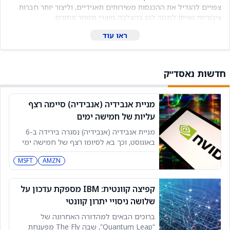
צפויים להגדיל את ההכנסות משירותים תאגידיים, וליצור יותר חברות
ציבוריות שניתן למכור להן בהצלבה מוצרי מסחר ונתונים.
ראו עוד
חדשות נאסד״ק
מניית אנבידיה (אנבידיה) סיימה רצף
עליות של חמישה ימים
מניית אנבידיה (אנבידיה) נסגרה בירידה ב-6
באוגוסט, וכך בא לסיומו רצף של חמישה ימי
עליות במניה. מניית אנבידיה סיימה את יום
MSFT
AMZN
המסחר בירידה של 0.10% לרמה של 218.99
דולר, מה שקטע רצף של חמישה ימי עליות
ורשם את הירידה האחוזית הגדולה ביותר שלה
קפיצה קוונטית: IBM מספקת עדכון על
מאז 29 ביולי, לפי נתוני שוק.
שלושה ניסויי יתרון קוונטי
ברוכים הבאים למהדורה האחרונה של
“Quantum Leap”, שבה The Fly מפענחת