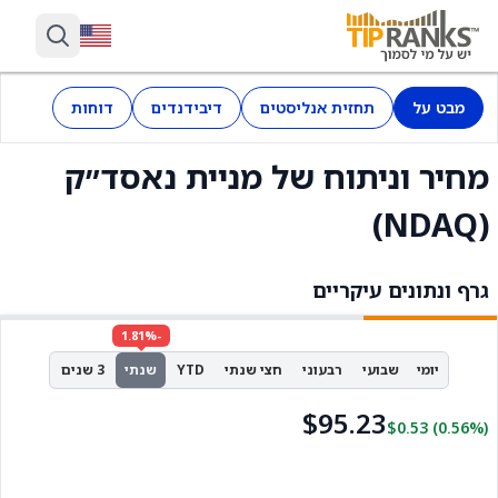
מבט על
תחזית אנליסטים
דיבידנדים
דוחות
מחיר וניתוח של מניית נאסד״ק
(NDAQ)
גרף ונתונים עיקריים
-1.81%
יומי
שבועי
רבעוני
חצי שנתי
YTD
שנתי
3 שנים
$95.23
$0.53
(0.56%)