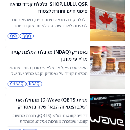
מכירות בולטות של מניית נאסד״ק. תחילה הוא
SHOP, LULU, QSR: כלכלת קנדה מראה
מכר 11,010 מניות בשווי של 1,060,813 דולר.
סימני חיים וחוזרת לצמוח
לאחר מכן הוא ביצע מכירה גדולה יותר
כלכלת קנדה מראה סימני חיים, כשהיא חוזרת
לצמיחה לאחר שנכנסה למיתון מוקדם יותר
השנה. הנתונים העדכניים ביותר של
QSR
QQQ
סטטיסטיקס קנדה מראים שהתוצר המקומי
הגולמי (GDP) של המדינה עלה ב-0.3% במאי.
לפי אומדן מוקדם, כלכלת קנדה צפויה לצמוח
נאסד״ק (NDAQ) מקבלת המלצת קנייה
בקצב שנתי של 3.4% ברבעון השני של השנה,
מג'יי פי מורגן
מה שמסמן התאוששות חדה
האנליסט מייקל צ'ו מג'יי פי מורגן הותיר אתמול
המלצת קנייה על נאסד״ק וקבע מחיר יעד של
114.00 דולר. מניית החברה נסגרה אתמול
CH:NAQ
NDAQ
במחיר של 95.96 דולר. לפי TipRanks, צ'ו הוא
אנליסט ברמת 3 כוכבים, עם תשואה ממוצעת
של 5.7% ושיעור הצלחה של 70.59%. צ'ו
מניית D-Wave (QBTS) מתחילה את
מסקר את המגזר הפיננסי, ומתמקד במניות
“שלב הצמיחה הבא” שלה בנאסד״ק
לקראת דוחות הרבעון השני
די־וייב קוונטום בע"מ (QBTS), חברת מחשוב
קוונטי שמוכרת מערכות אנילינג ומפתחת
טכנולוגיית gate-model, השלימה את כל