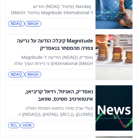
הפיננסית, גם
. Nasdaq (סימול: NDAQ) הודיעו
ל‑Magnitude International (סימול: MAGH)
שניירות הערך שלה יימחקו ממסחר ב‑Nasdaq
NDAQ
MAGH
ב‑12 באוגוסט, אלא אם החברה תערער בפני
ועדת השימועים של רישום ניירות ערך (Listing
Qualifications
Magnitude קיבלה הודעה על גריעה
צפויה מהמסחר בנאסד״ק
נאסד״ק (NDAQ) הודיעה ל-Magnitude
International (MAGH) כי ניירות הערך שלה
ייגרעו מהמסחר בנאסד״ק ב-12 באוגוסט, אלא
NDAQ
MAGH
אם החברה תערער בפני פאנל השימועים של
כשירות הרישום. ניירות הערך יישארו בהשעיית
מסחר, ולא יהיו זמינים למסחר, עד להכרעה
נאסד״ק, האניוול, רויאל קריביאן,
בכל ערעור שיוגש. לאחר ההסרה מנאסד״ק,
אינטואיטיב משינס, שוואב
ייתכן שניירות הערך יהיו זכאים למסחר בשוק
שמעבר
בעלי עניין סחרו בחמש המניות האלה:
((NDAQ)), ((HON)), ((RCL)), ((LUNR)) ו-
((SCHW)). הנה פירוט של העסקאות האחרונות
RCL
HON
שלהם והשווי שלהן. נשיא פלטפורמות גישה
לשוק ההון Pc Nelson Griggs ביצע שתי