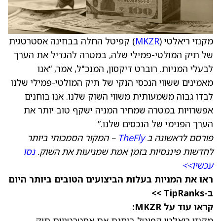
מקנזי ריאלטי (
MKZR
) קפיטל החלה בבחינה אסטרטגית
של תיק המולטי-פמילי שלה, במטרה להגדיל את הערך
לבעלי המניות. רוברט דיקסון, המנכ"ל, אמר, “אנו
מאמינים ששווי הנכסי הנקי של תיק המולטי-פמילי שלנו
לבדו גבוה משמעותית משווי השוק שלנו. אנו בוחנים
אפשרויות במטרה שמחיר המניה ישקף טוב יותר את
הערך הפנימי של הנכסים שלנו.”
פורסם לראשונה ב
TheFly
– המקור הסמכותי ביותר
לחדשות פיננסיות בזמן אמת שמניעות את השוק.
נסו
עכשיו>>
ראו את המניות בעלות הביצועים הטובים ביותר היום
ב-TipRanks >>
קראו עוד על MKZR:
מקנזי ריאלטי קפיטל בוחנת את אסטרטגיית תיק