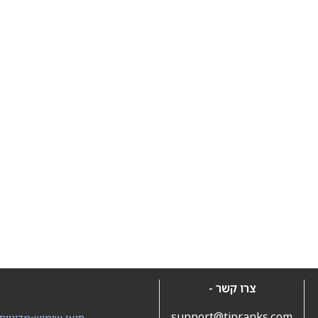
צרו קשר -
support@tipranks.com
תנאי שימוש
•
מדיניות