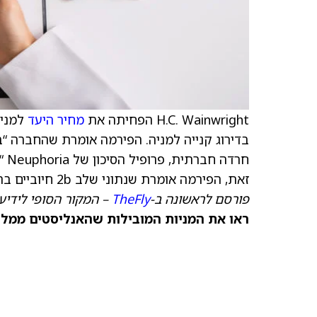
H.C. Wainwright הפחיתה את
מחיר היעד
למניית  Therapeutics
חר
זאת, הפירמה אומרת שנתוני שלב 2b חיוביים בהפרעת דחק פוסט-טראומטית עדיין מספקים ערך לחברה.
פורסם לראשונה ב-
TheFly
– המקור הסופי לידיעו
ראו את המניות המובילות שהאנליסטים ממליצ