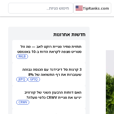
TipRanks.com
חדשות אחרונות
תחזית מחיר מניית רוקט לאב — מה וול
סטריט מצפה לקראת הדוח ב-10 באוגוסט
RKLB
3 קרנות סל דיבידנד עם הכנסה גבוהה
שעוברות את רף התשואה של 8%
JEPQ
GPIQ
האם דוחות הרבעון השני של קורוויב
יניעו את מניית CRWV כלפי מעלה?
CRWV