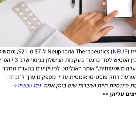
Neuphoria (
NEUP
) ל-$7 מ-$21, וממ
בדירוג קנייה למניה. הפירמה אומרת שהחברה “בין הפטיש לסדן כרגע.” בעקבו
דה חברתית, פרופיל הסיכון של Neuphoria “עלה משמעותית,” אומר האנליסט למשקיעים בהערת מחקר
ת פיננסיות חיות ושוברות שוק בזמן אמת.
נסו עכשיו>>
ים עליהן >>