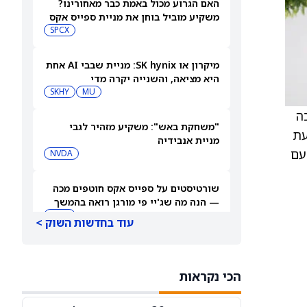
האם הגרוע מכול באמת כבר מאחורינו?
משקיע מוביל בוחן את מניית ספייס אקס
SPCX
מיקרון או SK hynix: מניית שבבי AI אחת
היא מציאה, והשנייה יקרה מדי
SKHY
MU
שיכה
"משחקת באש": משקיע מזהיר לגבי
ת הכישלון בניסוי שלב 3 להפרעת
מניית אנבידיה
. עם
NVDA
שורטיסטים על ספייס אקס חוטפים מכה
— הנה מה שג'יי פי מורגן רואה בהמשך
SPCX
עוד בחדשות השוק >
עסקת קורסור של ספייס אקס בשווי 60
מיליארד דולר עשויה להיסגר כבר בשבוע
הכי נקראות
הבא… אבל המותג Cursor עלול להיעלם
SPCX
PC:CURSO