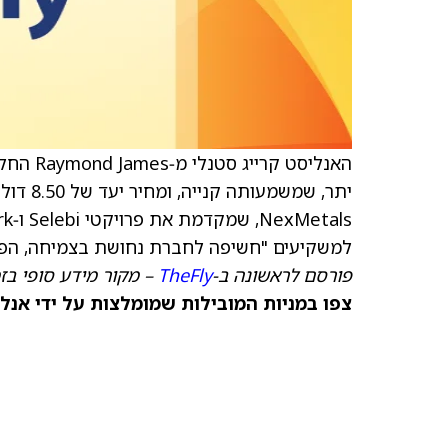
האנליסט קרייג סטנלי מ‑Raymond James החל בסיקור של NexMetals Mining (
יתר, שמשמעותה קנייה, ומחיר יעד של 8.50 דולר קנדי
למשקיעים "חשיפה לחברת נחושת בצמיחה, הפוע
פורסם לראשונה ב‑
TheFly
– מקור מידע סופי בז
צפו במניות המובילות שמומלצות על ידי אנל