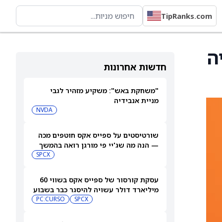
TipRanks.com
יה
חדשות אחרונות
"משחקת באש": משקיע מזהיר לגבי
מניית אנבידיה
NVDA
שורטיסטים על ספייס אקס חוטפים מכה
— הנה מה שג'יי פי מורגן רואה בהמשך
SPCX
עסקת קורסור של ספייס אקס בשווי 60
מיליארד דולר עשויה להיסגר כבר בשבוע
הבא… אבל המותג Cursor עלול להיעלם
SPCX
PC:CURSO