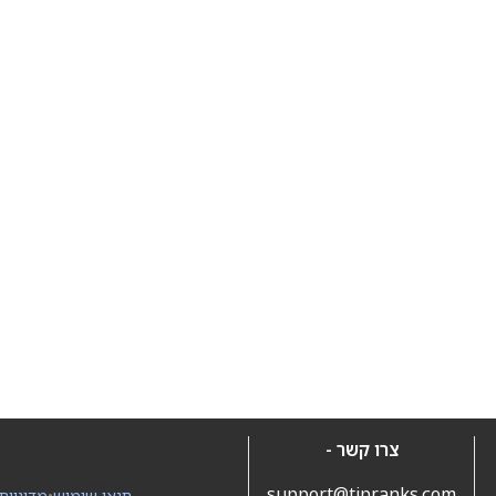
צרו קשר -
support@tipranks.com
תנאי שימוש
•
מדיניות