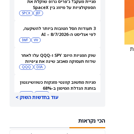
מניית מעקב? ג'פריס גרופ שוקלת את
הספקולציות על מיזוג בין SpaceX
לטסלה
JEF
SPCX
3 תעודות הסל הטובות ביותר להשקעה,
לפי אנליסט ה-AI – 8/7/2026
IWF
VV
ת
שוק המניות היום: SPY ו-QQQ עלו לאחר
שדוח תעסוקה מאכזב שינה את ציפיות
הריבית
DIA
QQQ
מניות מחשוב קוונטי מזנקות כשוושינגטון
בוחנת הגדלת המימון ב-68%
QBTS
IONQ
עוד בחדשות השוק >
המניות המובילות בעליות במדד S&P 500
היום, 7.8.26
הכי נקראות
QQQ
DIA