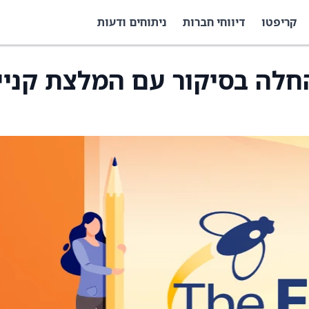
קריפטו
דיווחי חברות
ניתוחים ודעות
NexMetals Min החלה בסיקור עם המלצת קני