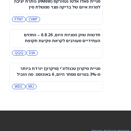
מניית פאלו אלטו נטוורקס (PANW) נותרת יציבה
גרופ (PN) עולה היום?
למרות איום של בדיקה מצד ממשלת סין
PN
FTNT
CHKP
סיכויי פולימרקט: האם [UAA], ‏[WEN] ו-
[MKTX] יכו את תחזיות הדוח מחר?
WEN
UAA
חדשות שוק המניות היום, 6.8.26 – החוזים
העתידיים מעורבים לקראת פקיעת תקופת
החסימה של ספייס אקס
מניית מיקרוסופט (מיקרוסופט) עולה בזמן
QQQ
DIA
שמיקרוסופט מתמודדת עם OpenClaw
MSFT
מניית מיקרון טכנולוג'י (מיקרון) יורדת ביותר
מ-3% בטרום מסחר היום, 6 באוגוסט. מה הוביל
מניית טייק טו אינטראקטיב (TTWO) ירדה
לגל המכירות?
למרות החדשות על טריילר ל-GTA VI
שיגיע לנטפליקס
MSFT
MU
NFLX
WDC
למה מניית אקס אנרג'י בגיבוי אמזון (XE)
מזנקת היום — 8/6/26?
DOW
XE
המכירה החדה במניית ספייס אקס (SPCX)
 פרטיות
•
הצהרת נגישות