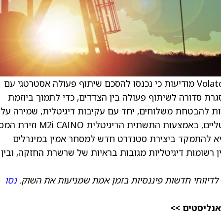
וצר מסגרת סדורה לשיתוף פעולה בין הצדדים, כדי לתמוך ביוזמת
טליות להבטחת משלוחים, יחד עם עקיבות דיגיטלית, שמירה על
שרשרת החזקה (custody) ותהליכי מסחור דיגיטליים, באמצעות התשתית הדיגיטלית 
M2i Metals Mark. המטרה היא להתמקד ביצירת סטנדרט חדש למסחר אמין במינרלים
 רשומות דיגיטליות מגובות בראיות של שרשרת החזקה, ובין
לדיווחי חדשות פיננסיות בזמן אמת שמניעות את השוק.
נסו
אנליסטים >>