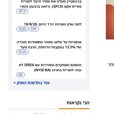
ברנשטיין מעלה את מחיר היעד למניית
ספייס אקס (SPCX), ורואה ברבעון השני
"חיובי נטו"
SPCX
למה שוק המניות יורד היום, 6/8/26?
QQQ
DIA
אופציות על פלאג פאוור מתמחרות תנודה
של 13.5% בעקבות הדוחות, הרבה מעל
ההיסטוריה האחרונה
PLUG
M2i CAINO וזירת המסחר
ההסכם המתקדם במהירות עם SPEEA לא
עוזר למניית בואינג (NYSE:BA)
BA
עוד בחדשות השוק >
3 מניות מובילות שוול סטריט מהללת
כהמלצות קנייה חזקה
NVT
MTZ
הכי נקראות
למה מניית הפני סטוק סקייקורפ סולר