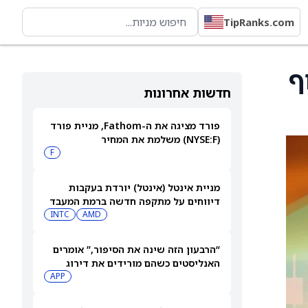
TipRanks.com
תוף
חדשות אחרונות
פורד מציגה את ה-Fathom, מניית פורד
(NYSE:F) משלמת את המחיר
F
מניית אינטל (אינטל) יורדת בעקבות
דיווחים על מתקפה חדשה ברמת המעבד
INTC
AMD
“הרבעון הזה שינה את הסיפור,” אומרים
האנליסטים כשהם מורידים את דירוג
מניית AppLovin (APP) ומקצצים את
APP
מחיר היעד ביותר מ-35%