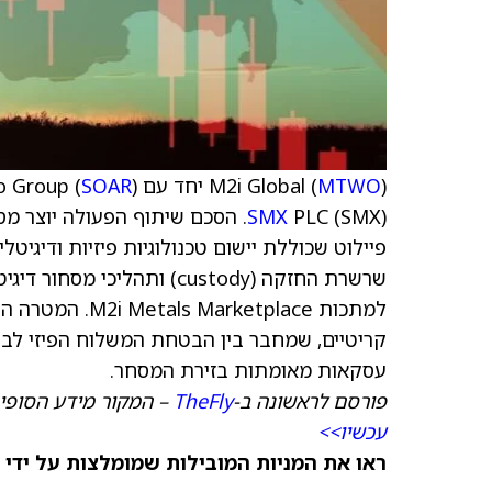
) יחד עם Volato Group (
MTWO
M2i Global (
) מודיעות כי נכנסו להסכם שיתוף פעולה אסטרטגי עם
SOAR
SMX
PLC (SMX). הסכם שיתוף הפעולה י
פיילוט שכוללת יישום טכנולוגיות פיזיות ודיגי
למתכות etplace
קריטיים, שמחבר בין הבטחת המשלוח הפיזי לבין
עסקאות מאומתות בזירת המסחר.
פורסם לראשונה ב-
TheFly
– המקור מידע הסופי 
עכשיו>>
ראו את המניות המובילות שמומלצות על ידי 