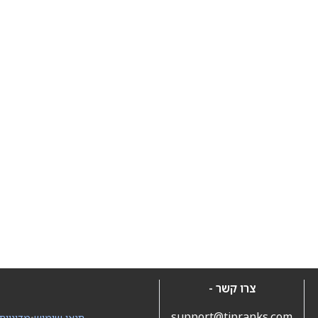
צרו קשר -
support@tipranks.com
תנאי שימוש
•
מדיניות