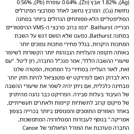
(Ag), 1.82% אבץ (Zn), 0.64% עופרת (Pb), 0.56%
נחושת (Cu). המרבץ נחשב לאחד ממרבצי המינרלים
הפולימטליים הלא-מפותחים הגדולים ביותר במחנה
הכרייה Bathurst. “כמו ברוב מרבצי ה-VMS ההיסטוריים
במחנה Bathurst, כמעט שלא הושם דגש על השבת
המתכות היקרות, בגלל מחירי מתכות נמוכים יותר
באותה תקופה והעלויות הגבוהות יותר הקשורות לשיפור
שיעורי ההשבה הללו”, אמר מנכ"ל החברה, רון ליטל. “עם
זאת, לאור העלייה במחירי כל המתכות, המטרה שלנו
היא לבדוק האם לפרויקט יש פוטנציאל להיות חזק יותר
מבחינה כלכלית, אם ניתן יהיה לשפר את שיעורי ההשבה
של העיבוד בעלות סבירה. הפרויקט כבר נהנה מהיתרון
של מיקום קרוב לתשתיות קיימות ולאתרים תעשייתיים,
באחד האזורים התומכים והמנוסים ביותר בכרייה בצפון
אמריקה.” בנוסף לעבודות המטלורגיה המתמשכות,
החברה מעדכנת את המודל הגיאולוגי של Canoe