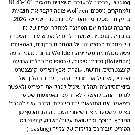
Landing, כהכנה להערכת משאבים תואמת NI 43-101
ולמחקרים נוספים. Wolfden צופה לקבל את תוצאות
בדיקות המטלורגיה והמודלים ברבעון השני של 2026.
החברה עובדת עם המועצה למחקר ופריון של ניו
ברנזוויק, בתכנית שנועדה להגדיל את שיעורי ההשבה הן
של מתכות הבסיס והן של המתכות היקרות, באמצעות
גישה מטלורגית משלימה. Wolfden בוחנת מעגל ציפה
(flotation) סדרתי טיפוסי, שבסופו מתקבלים ארבעה
קונצנטרטים: נחושת, עופרת, אבץ ופיריט. קונצנטרט
הפיריט, שמכיל את מרבית הזהב, יעבור תהליך של
ביואוקסידציה, תהליך שיכול לפרק את הפיריט ולאפשר
לגרגרי הזהב להישלף לאחר מכן באמצעות שטיפה
בציאניד. אם התוצאות יהיו חיוביות, הדבר עשוי להגדיל
באופן משמעותי את שיעורי השבת הזהב והכסף מן
המרבץ. בנוסף, וכהשוואת עלות/השבה, קונצנטרט
הפיריט יעבור גם בדיקות של צלייה (roasting)