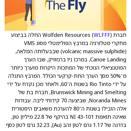
חברת Wolfden Resources (
WLFFF
) החלה בביצוע
מחקרי מטלורגיה במרבץ הפולימטלי מסוג VMS
(volcanic massive sulphide) שבבעלותה המלאה,
Canoe Landing, במרכז ניו ברנזוויק, שבו הערך
הפוטנציאלי הנוכחי של המתכות היקרות מוערך כיותר
מ־50% מסך הערך התת-קרקעי הכולל. המרבץ התגלה
על ידי Rio Tinto בשנות ה־60, ולאחר מכן נקדח על ידי
Brunswick Mining and Smelting, חברת בת של
Noranda Mines, שביצעה 70 קידוחי ליבה. עבודות
אלה הובילו בשנות ה־80 להערכת משאבים היסטורית
שאינה תואמת NI 43-101 בהיקף של 22.8 מיליון טון,
בדרגה של 1.17 גרם לטון זהב (Au), 32.23 גרם לטון כסף