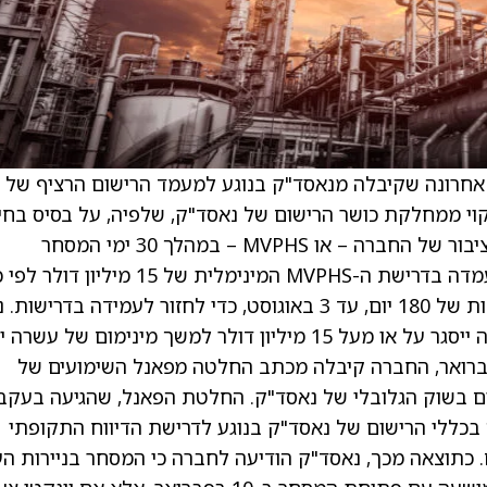
 אחרונה שקיבלה מנאסד"ק בנוגע למעמד הרישום הרציף של
עת ליקוי ממחלקת כושר הרישום של נאסד"ק, שלפיה, על בסיס בחי
נאסד"ק את שווי השוק של המניות המוחזקות בציבור של החברה – או MVPHS – במהלך 30 ימי המסחר
העוקבים שהסתיימו ב-3 בפברואר, החברה לא עמדה בדרישת ה-MVPHS המינימלית של 15 מי
הרישום של נאסד"ק, וכי לחברה יש תקופת היענות של 180 יום, עד 3 באוגוסט, כדי לחזור לעמידה בדריש
להשיג עמידה בדרישה אם ה-MVPHS של החברה ייסגר על או מעל 15 מיליון דולר למשך מינימום של עשר
צופים במהלך תקופה זו. בנפרד, ב-6 בפברואר, החברה קיבלה מכתב החלטה מפאנל השימועים של
בשוק הגלובלי של נאסד"ק. החלטת הפאנל, שהגיעה בעקב
יטטה אי-עמידה בכללי הרישום של נאסד"ק בנוגע לדרישת הדיווח התקופתי
ם. כתוצאה מכך, נאסד"ק הודיעה לחברה כי המסחר בניירות ה