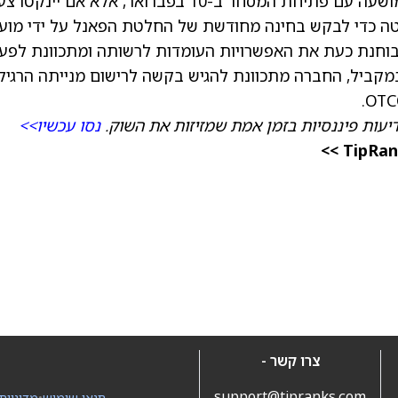
שלה בשוק הגלובלי של נאסד"ק מתוכנן להיות מושעה עם פתיחת המסחר ב-10 בפברואר, אלא אם י
לת מכתב ההחלטה כדי לבקש בחינה מחודשת של החלטת הפאנל על ידי מו
בוחנת כעת את האפשרויות העומדות לרשותה ומתכוונת לפעו
מקביל, החברה מתכוונת להגיש בקשה לרישום מנייתה הרגיל
דיעות פיננסיות בזמן אמת שמזיזות את השוק.
נסו עכשיו>>
צרו קשר -
support@tipranks.com
תנאי שימוש
•
מדיניות