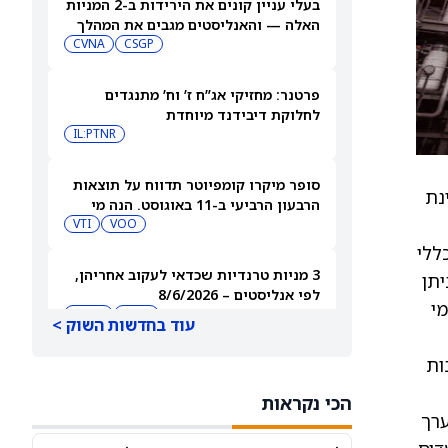
בעלי עניין קונים את הירידות ב-2 המניות
האלה — והאנליסטים מגבים את המהלך
CVNA
CSGP
פרטנר: מחזיקי אג”ח ז’ וח’ מתנגדים
לחלוקת דיבידנד מיוחדת
IL:PTNR
סופר מיקרו קומפיוטר תדווח על תוצאות
נת
הרבעון הרביעי ב-11 באוגוסט. הנה מי
מחזיק במניית SMCI
VOO
VTI
ליון דולר לפי כללי
3 מניות טרנדיות שכדאי לעקוב אחריהן,
ות. ניתן
לפי אנליסטים – 8/6/2026
ה ימי
HUBS
AMD
עוד בחדשות השוק >
ות
מניית ספייס אקס (SPCX) מתריסה מול
החששות מסיום תקופת החסימה,
הכי נקראות
ומטפסת לאחר שחרור 911 מיליון מניות
NDX
SPCX
ערך