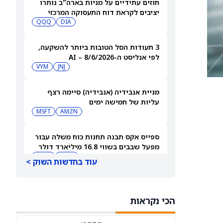
חוזים עתידיים על מניות בארה"ב נותרו
יציבים לקראת דוח התעסוקה המרכזי
QQQ
DIA
3 תעודות הסל הטובות ביותר להשקעה,
לפי אנליסט ה-AI – 8/6/2026
VYM
JNJ
מניית אנבידיה (אנבידיה) סיימה רצף
עליות של חמישה ימים
MSFT
AMZN
ספייס אקס תבנה תחנות כוח משלה עבור
מפעל שבבים בשווי 16.8 מיליארד דולר
SPCX
INTC
עוד בחדשות השוק >
חדשות מיזוגים ורכישות: אדוונסד מיקרו
דיווייסז רוכשת את Taalas כדי לחזק את
הכי נקראות
מהלך ה-AI inference שלה
AMD