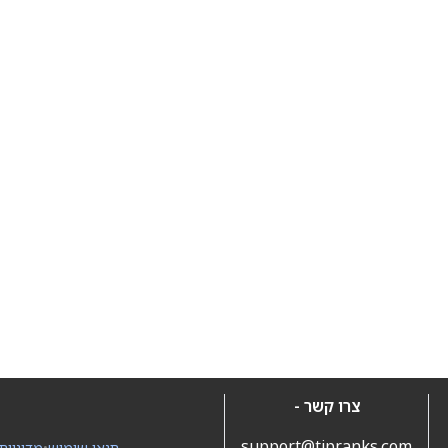
צרו קשר -
support@tipranks.com
תנאי שימוש
•
מדיניות