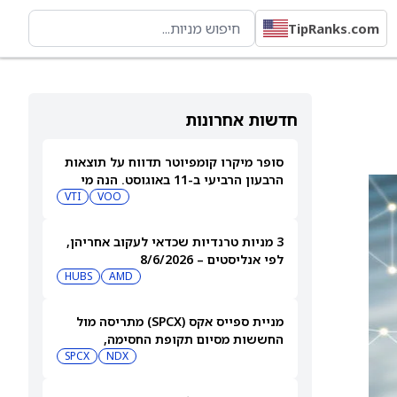
TipRanks.com
חדשות אחרונות
סופר מיקרו קומפיוטר תדווח על תוצאות
הרבעון הרביעי ב-11 באוגוסט. הנה מי
מחזיק במניית SMCI
VOO
VTI
3 מניות טרנדיות שכדאי לעקוב אחריהן,
לפי אנליסטים – 8/6/2026
HUBS
AMD
מניית ספייס אקס (SPCX) מתריסה מול
החששות מסיום תקופת החסימה,
ומטפסת לאחר שחרור 911 מיליון מניות
NDX
SPCX