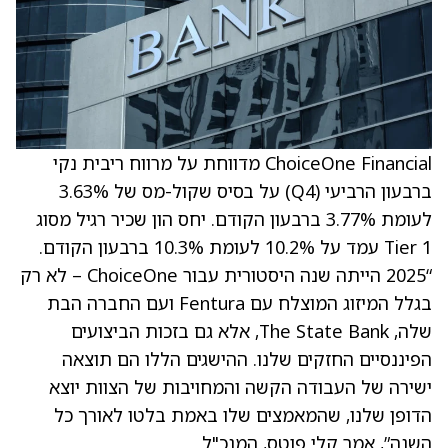
ChoiceOne Financial מדווחת על מרווח ריבית נקי
ברבעון הרביעי (Q4) על בסיס שקול-מס של 3.63%
לעומת 3.77% ברבעון הקודם. יחס הון שכיר רגיל מסוג
Tier 1 עמד על 10.2% לעומת 10.3% ברבעון הקודם.
“2025 הייתה שנה היסטורית עבור ChoiceOne – לא רק
בגלל המיזוג המוצלח עם Fentura ועם החברה הבת
שלה, The State Bank, אלא גם בזכות הביצועים
הפיננסיים החזקים שלנו. ההישגים הללו הם תוצאה
ישירה של העבודה הקשה והמחויבות של הצוות יוצא
הדופן שלנו, שהמאמצים שלו באמת בלטו לאורך כל
השנה”, אמר קלי פוטס, המנכ"ל.