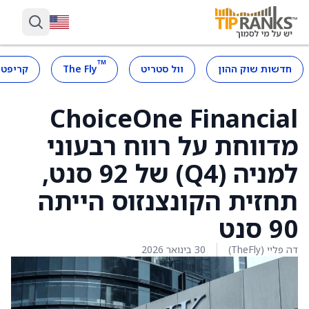
™
חדשות שוק ההון
וול סטריט
The Fly
קריפטו
ChoiceOne Financial
מדווחת על רווח רבעוני
למניה (Q4) של 92 סנט,
תחזית הקונצנזוס הייתה
90 סנט
דה פליי (TheFly)
30 בינואר 2026