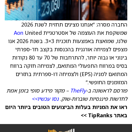
החברה מסרה: “אנחנו מציגים תחזית לשנת 2026
שמשקפת את העוצמה של אסטרטגיית
United
Aon
שלנו, שמואצת באמצעות תוכנית 3×3. בשנת 2026 אנו
מצפים לצמיחה אורגנית בהכנסות בקצב חד-ספרתי
בינוני או גבוה יותר, להתרחבות של 70 עד 80 נקודות
בסיס במרווח התפעולי המתואם, לצמיחה חזקה ברווח
המתואם למניה (EPS) ולצמיחה דו-ספרתית בתזרים
המזומנים החופשי.”
פורסם לראשונה ב-
TheFly
– מקור מידע סופי בזמן אמת
לחדשות פיננסיות שוברות-שוק.
נסו עכשיו>>
ראו את המניות בעלות הביצועים הטובים ביותר היום
באתר TipRanks >>