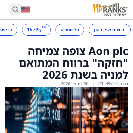
™
חדשות שוק ההון
וול סטריט
The Fly
קריפטו
Aon plc צופה צמיחה
"חזקה" ברווח המתואם
למניה בשנת 2026
דה פליי (TheFly)
30 בינואר 2026