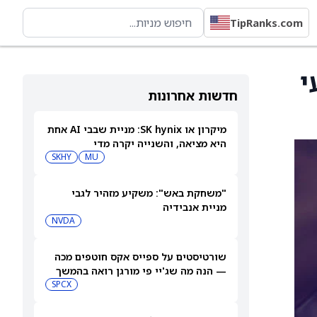
TipRanks.com
י
חדשות אחרונות
מיקרון או SK hynix: מניית שבבי AI אחת
היא מציאה, והשנייה יקרה מדי
SKHY
MU
"משחקת באש": משקיע מזהיר לגבי
מניית אנבידיה
NVDA
שורטיסטים על ספייס אקס חוטפים מכה
— הנה מה שג'יי פי מורגן רואה בהמשך
SPCX