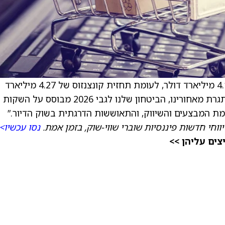
מדווחת על הכנסות ברבעון הרביעי בהיקף של 4.1 מיליארד דולר, לעומת תחזית קונצנזוס של 4.27 מיליארד
דולר. המנכ"ל מארק ביטצר אמר: “עם 2025 מאתגרת מאחורינו, הביטחון שלנו לגבי 2026 מבוסס על השקות
מת המבצעים והשיווק, והתאוששות הדרגתית בשוק הדיור.”
ווחי חדשות פיננסיות שוברי שווי-שוק, בזמן אמת.
נסו עכשיו>
ים עליהן >>