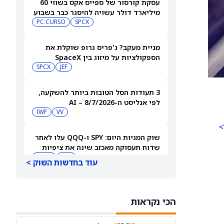
עסקת קורסור של ספייס אקס בשווי 60
מיליארד דולר עשויה להיסגר כבר בשבוע
הבא… אבל המותג Cursor עלול להיעלם
SPCX
PC:CURSO
מניית מעקב? ג'פריס גרופ שוקלת את
הספקולציות על מיזוג בין SpaceX
לטסלה
JEF
SPCX
3 תעודות הסל הטובות ביותר להשקעה,
לפי אנליסט ה-AI – 8/7/2026
IWF
VV
>
שוק המניות היום: SPY ו-QQQ עלו לאחר
שדוח תעסוקה מאכזב שינה את ציפיות
הריבית
DIA
QQQ
עוד בחדשות השוק >
מניות מחשוב קוונטי מזנקות כשוושינגטון
בוחנת הגדלת המימון ב-68%
הכי נקראות
QBTS
IONQ