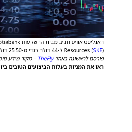
האנליסט אוויס חביב מבית ההשקעות Scotiabank העלה את
) ל-44 דולר קנדי מ-25.50 דולר קנדי, וממשיך להמליץ על המניה בדירוג קנייה (Outperform).
SKE
Resources (
פורסם לראשונה באתר
TheFly
– מקור מידע סופי
ראו את המניות בעלות הביצועים הטובים ביותר היום ב-