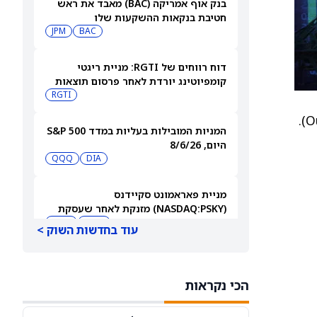
בנק אוף אמריקה (BAC) מאבד את ראש
חטיבת בנקאות ההשקעות שלו
JPM
BAC
דוח רווחים של RGTI: מניית ריגטי
קומפיוטינג יורדת לאחר פרסום תוצאות
הרבעון השני
RGTI
המניות המובילות בעליות במדד S&P 500
היום, 8/6/26
QQQ
DIA
מניית פאראמונט סקיידנס
(NASDAQ:PSKY) מזנקת לאחר שעסקת
המיזוג קיבלה אישור בבריטניה
WBD
PSKY
עוד בחדשות השוק >
משקיעים קמעונאיים מצמצמים חשיפה
למניית קורוויב (CRWV) לקראת דוחות
הכי נקראות
הרבעון השני
CRWV
IREN