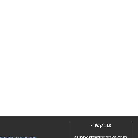
צרו קשר -
support@tipranks.com
תנאי שימוש
•
מדיניות