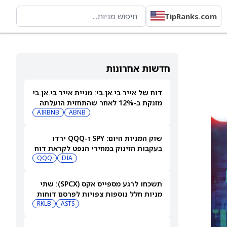
TipRanks.com
חדשות אחרונות
דוח של אייר בי.אן.בי: מניית אייר בי.אן.בי
מזנקת ב-12% לאחר שהתחזית הועלתה
AIRBNB
ABNB
שוק המניות היום: SPY ו-QQQ ירדו
בעקבות הזינוק במחירי הנפט לקראת דוח
התעסוקה המרכזי
DIA
QQQ
תשכחו לרגע מספייס אקס (SPCX): שתי
מניות חלל נוספות צפויות לפרסם דוחות
ב-10 באוגוסט
ASTS
RKLB