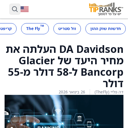
™
חדשות שוק ההון
וול סטריט
The Fly
קריפטו
DA Davidson העלתה את
מחיר היעד של Glacier
Bancorp ל‑58 דולר מ‑55
דולר
דה פליי (TheFly)
26 בינואר 2026