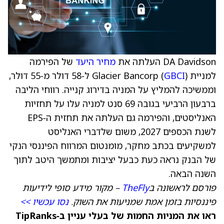
DA Davidson העלתה את
מחיר היעד
של הפירמה
למניית Glacier Bancorp (
GBCI
) ל‑58 דולר מ‑55 דולר,
וממשיכה להמליץ על המניה בדירוג קנייה. רווחי הליבה
ברבעון הרביעי בגובה 69 סנט למניה עלו על תחזיות
האנליסטים, והפירמה גם העלתה את תחזית ה‑EPS
לשנת הכספים 2027, משום שלדברי האנליסט
למשקיעים בכתב מחקר, מומנטום המרווח הפיננסי הנקי
של הבנק נראה כעת כבעל יציבות ומתמשך היטב לתוך
השנה הבאה.
פורסם לראשונה ב
TheFly
– מקור מידע סופי לידיעות
פיננסיות בזמן אמת שמניעות את השוק.
נסו עכשיו >>
ראו את המניות החמות של בעלי עניין ב‑TipRanks