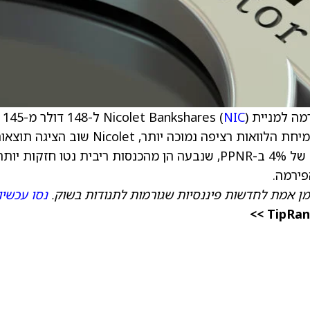
 Nicolet Bankshares (
NIC
) ל-148 דולר מ-145
דולר, ושומרת על דירוג Neutral למניה. מלבד צמיחת הלוואות רציפה נמוכה יותר, Nicolet שוב הציגה
מרשימות לרבעון הרביעי, שכללו הפתעה חיובית של 4% ב-PPNR, שנבעה הן מהכנסות ריבית נטו חזקות 
פירמה.
מן אמת לחדשות פיננסיות שגורמות לתנודות בשוק.
נסו עכשיו