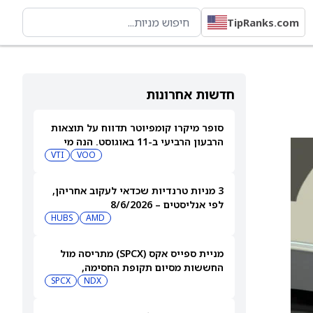
TipRanks.com
חדשות אחרונות
סופר מיקרו קומפיוטר תדווח על תוצאות
הרבעון הרביעי ב-11 באוגוסט. הנה מי
מחזיק במניית SMCI
VOO
VTI
3 מניות טרנדיות שכדאי לעקוב אחריהן,
לפי אנליסטים – 8/6/2026
HUBS
AMD
מניית ספייס אקס (SPCX) מתריסה מול
החששות מסיום תקופת החסימה,
ומטפסת לאחר שחרור 911 מיליון מניות
NDX
SPCX