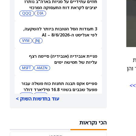
חוזים עתידיים על מניות בארה"ב נותרו
יציבים לקראת דוח התעסוקה המרכזי
QQQ
DIA
3 תעודות הסל הטובות ביותר להשקעה,
לפי אנליסט ה-AI – 8/6/2026
VYM
JNJ
מניית אנבידיה (אנבידיה) סיימה רצף
 תוצאות
עליות של חמישה ימים
יותר והן
MSFT
AMZN
ספייס אקס תבנה תחנות כוח משלה עבור
>>
מפעל שבבים בשווי 16.8 מיליארד דולר
SPCX
INTC
עוד בחדשות השוק >
חדשות מיזוגים ורכישות: אדוונסד מיקרו
דיווייסז רוכשת את Taalas כדי לחזק את
הכי נקראות
מהלך ה-AI inference שלה
AMD