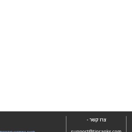
צרו קשר -
support@tipranks.com
תנאי שימוש
•
מדיניות