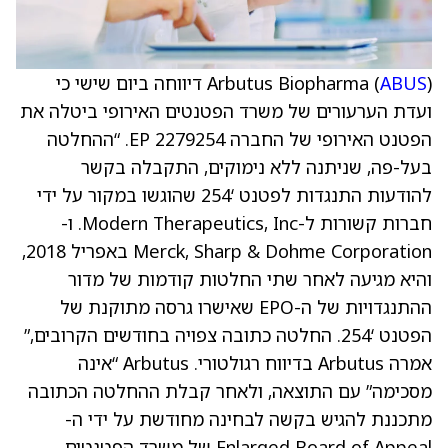
ABUS
Arbutus Biopharma (
) דיווחה ביום שישי כי
ועדת הערעורים של משרד הפטנטים האירופי ביטלה את
הפטנט האירופי של החברה EP 2279254. “ההחלטה
בעל-פה, שניתנה ללא נימוקים, התקבלה בקשר
להודעות התנגדות לפטנט ‘254 שהוגשו במקור על ידי
חברות קשורות ל-Modern Therapeutics, Inc. ו-
Merck, Sharp & Dohme Corporation באפריל 2018,
והיא מגיעה לאחר שתי החלטות קודמות של מדור
ההתנגדויות של ה-EPO שאישרו גרסה מתוקנת של
הפטנט ‘254. החלטה כתובה צפויה בחודשים הקרובים,”
אמרה Arbutus בדיווח רגולטורי. Arbutus “אינה
מסכימה” עם התוצאה, ולאחר קבלת ההחלטה הכתובה
מתכננת להגיש בקשה לבחינה מחודשת על ידי ה-
Enlarged Board of Appeal של משרד הפטנטים