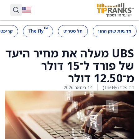
™
חדשות שוק ההון
וול סטריט
The Fly
קריפטו
UBS מעלה את מחיר היעד
של פורד ל־15 דולר
מ־12.50 דולר
דה פליי (TheFly)
14 בינואר 2026