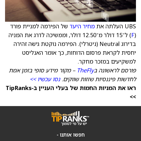
UBS העלתה את
מחיר היעד
של הפירמה למניית פורד
(
F
) ל־15 דולר מ־12.50 דולר, וממשיכה לדרג את המניה
בדירוג Neutral (ניטרלי). הפירמה נוקטת גישה זהירה
יחסית לקראת פרסום הדוחות, כך אומר האנליסט
למשקיעים במזכר מחקר.
פורסם לראשונה ב
TheFly
– מקור מידע סופי בזמן אמת
לחדשות פיננסיות שזזות שווקים.
נסו עכשיו >>
ראו את המניות החמות של בעלי העניין ב-TipRanks
>>
חפשו אותנו -