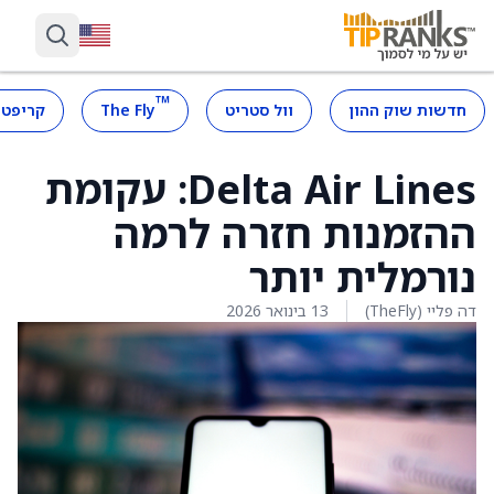
™
חדשות שוק ההון
וול סטריט
The Fly
קריפטו
Delta Air Lines: עקומת
ההזמנות חזרה לרמה
נורמלית יותר
דה פליי (TheFly)
13 בינואר 2026