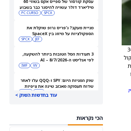
עסקת קורסור של ספייס אקס בשווי 60
מיליארד דולר עשויה להיסגר כבר בשבוע
הבא… אבל המותג Cursor עלול להיעלם
SPCX
PC:CURSO
מניית מעקב? ג'פריס גרופ שוקלת את
הספקולציות על מיזוג בין SpaceX
לטסלה
JEF
SPCX
סחרת סביב 36.52
3 תעודות הסל הטובות ביותר להשקעה,
ט/קול
לפי אנליסט ה-AI – 8/7/2026
 לכ־72.08, ונמצאת
IWF
VV
ם
שוק המניות היום: SPY ו-QQQ עלו לאחר
שדוח תעסוקה מאכזב שינה את ציפיות
ו
הריבית
DIA
QQQ
עוד בחדשות השוק >
מניות מחשוב קוונטי מזנקות כשוושינגטון
בוחנת הגדלת המימון ב-68%
הכי נקראות
QBTS
IONQ