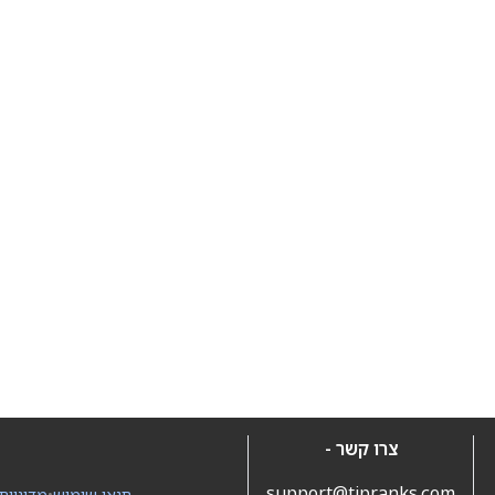
צרו קשר -
support@tipranks.com
תנאי שימוש
•
מדיניות