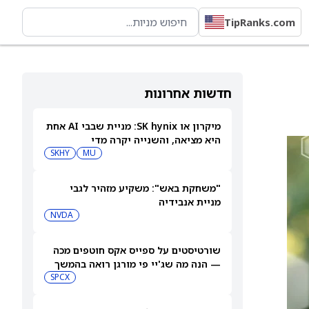
TipRanks.com
חדשות אחרונות
מיקרון או SK hynix: מניית שבבי AI אחת
היא מציאה, והשנייה יקרה מדי
SKHY
MU
"משחקת באש": משקיע מזהיר לגבי
מניית אנבידיה
NVDA
שורטיסטים על ספייס אקס חוטפים מכה
— הנה מה שג'יי פי מורגן רואה בהמשך
SPCX