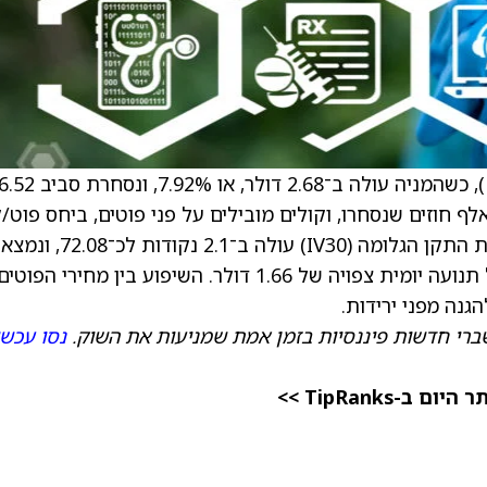
), כשהמניה עולה ב־2.68 דולר, או 7.92%, ונ
לר. מחזור האופציות דומה לממוצע, עם כ־18 אלף חוזים שנסחרו, וקולים מובילים על פני פוטים, ביחס פו
של 0.22, לעומת רמה טיפוסית של כ־0.68. סטיית התקן הגלומה (IV30) עולה ב־2.1 נקודות
מעל החציון השנתי (52 שבועות), מה שמרמז על תנועה יומית צפויה של 1.66 דולר. השיפוע בין מחירי הפוטי
נה מפני ירידות.
ברי חדשות פיננסיות בזמן אמת שמניעות את השוק.
נסו עכשי
TipRanks >>